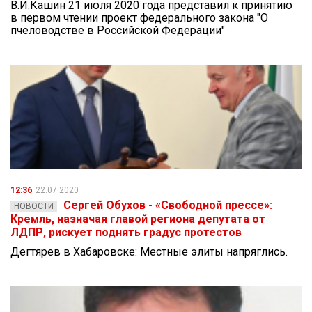
В.И.Кашин 21 июля 2020 года представил к принятию
в первом чтении проект федерального закона "О
пчеловодстве в Российской Федерации"
12:36
22.07.2020
Сергей Обухов - «Свободной прессе»:
НОВОСТИ
Кремль, назначая главой региона депутата от
ЛДПР, рискует поднять градус протестов
Дегтярев в Хабаровске: Местные элиты напряглись.