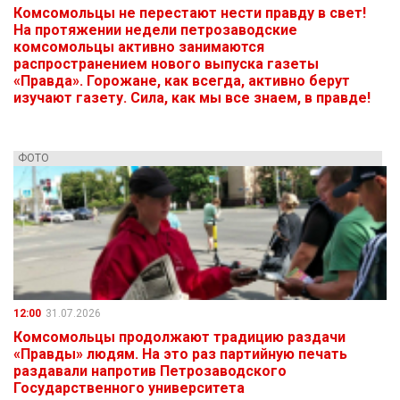
Комсомольцы не перестают нести правду в свет!
На протяжении недели петрозаводские
комсомольцы активно занимаются
распространением нового выпуска газеты
«Правда». Горожане, как всегда, активно берут
изучают газету. Сила, как мы все знаем, в правде!
ФОТО
12:00
31.07.2026
Комсомольцы продолжают традицию раздачи
«Правды» людям. На это раз партийную печать
раздавали напротив Петрозаводского
Государственного университета