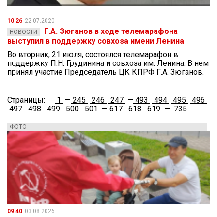
10:26
22.07.2020
Г.А. Зюганов в ходе телемарафона
НОВОСТИ
выступил в поддержку совхоза имени Ленина
Во вторник, 21 июля, состоялся телемарафон в
поддержку П.Н. Грудинина и совхоза им. Ленина. В нем
принял участие Председатель ЦК КПРФ Г.А. Зюганов.
Страницы:
1
—
245
246
247
—
493
494
495
496
497
498
499
500
501
—
617
618
619
—
735
ФОТО
09:40
03.08.2026