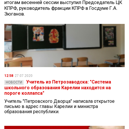
итогам весенней сессии выступил Председатель ЦК
КПРФ, руководитель фракции КПРФ в Госдуме Г.А.
Зюганов.
12:58
27.07.2020
Учитель из Петрозаводска: "Система
НОВОСТИ
школьного образования Карелии находится на
пороге коллапса"
Учитель "Петровского Дворца" написала открытое
письмо в адрес главы Карелии и министра
образования республики.