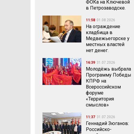
ФОКа на Ключевой
в Петрозаводске.
11:58
01.08.2026
На ограждение
кладбища в
Медвежьегорске у
местных властей
нет денег.
16:39
31.07.2026
Молодёжь выбрала
Программу Победы
КПРФ на
Всероссийском
форуме
«Территория
смыслов»
11:37
31.07.2026
Геннадий Зюганов:
Российско-