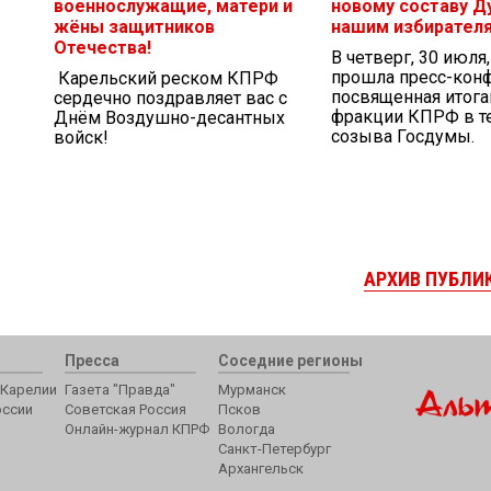
военнослужащие, матери и
новому составу Д
жёны защитников
нашим избирател
Отечества!
В четверг, 30 июля
прошла пресс-кон
Карельский реском КПРФ
посвященная итог
сердечно поздравляет вас с
фракции КПРФ в те
Днём Воздушно-десантных
созыва Госдумы.
войск!
АРХИВ ПУБЛИ
Пресса
Соседние регионы
Карелии
Газета "Правда"
Мурманск
оссии
Советская Россия
Псков
Онлайн-журнал КПРФ
Вологда
Санкт-Петербург
Архангельск