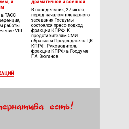
умы, и
драматичной и военной
ям
В понедельник, 27 июля,
перед началом пленарного
, в ТАСС
заседания Госдумы
ференция,
состоялся пресс-подход
ам работы
фракции КПРФ. К
чение VIII
представителям СМИ
обратился Председатель ЦК
КПРФ, Руководитель
фракции КПРФ в Госдуме
Г.А. Зюганов.
КАЦИЙ