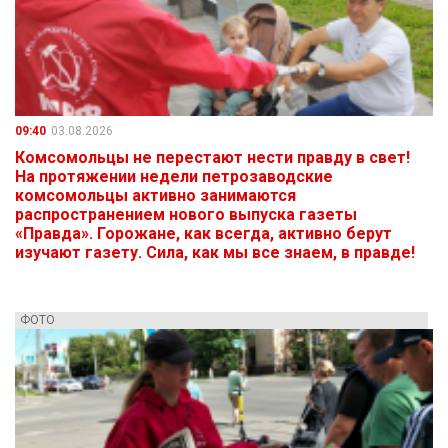
09:40
03.08.2026
Комсомольцы не перестают нести правду в свет!
На протяжении недели петрозаводские
комсомольцы активно занимаются
распространением нового выпуска газеты
«Правда». Горожане, как всегда, активно берут
изучают газету. Сила, как мы все знаем, в правде!
ФОТО