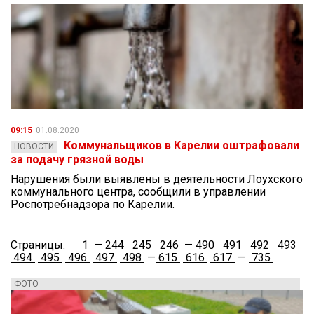
09:15
01.08.2020
Коммунальщиков в Карелии оштрафовали
НОВОСТИ
за подачу грязной воды
Нарушения были выявлены в деятельности Лоухского
коммунального центра, сообщили в управлении
Роспотребнадзора по Карелии.
Страницы:
1
—
244
245
246
—
490
491
492
493
494
495
496
497
498
—
615
616
617
—
735
ФОТО