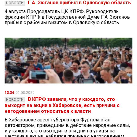
Г.А. Зюганов прибыл в Орловскую область
НОВОСТИ
4 августа Председатель ЦК КПРФ, Руководитель
фракции КПРФ в Государственной Думе Г.А. Зюганов
прибыл с рабочим визитом в Орловскую область.
13:34
01.08.2020
В КПРФ заявили, что у каждого, кто
НОВОСТИ
выходит на акции в Хабаровске, есть причина с
негодованием относиться к власти
В Хабаровске арест губернатора Фургала стал
детонатором, приведшим в действие народные силы,
и у каждого, кто выходит в эти дни на улицы на
шествия и акции, найдется причина с негодованием