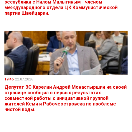
республики с Нилом Малыгиным - членом
международного отдела ЦК Коммунистической
партии Швейцарии.
19:46
22.07.2026
Депутат ЗС Карелии Андрей Монастыршин на своей
странице сообщил о первых результатах
совместной работы с инициативной группой
жителей Кеми и Рабочеостровска по проблеме
чистой воды.