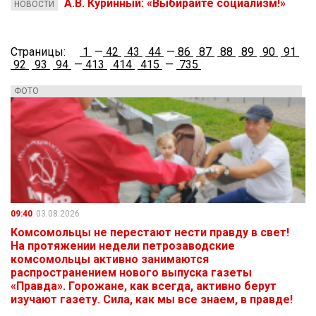
А.В. Куринный: «Выбирайте социализм!»
НОВОСТИ
Страницы:
1
—
42
43
44
—
86
87
88
89
90
91
92
93
94
—
413
414
415
—
735
ФОТО
09:40
03.08.2026
Комсомольцы не перестают нести правду в свет!
На протяжении недели петрозаводские
комсомольцы активно занимаются
распространением нового выпуска газеты
«Правда». Горожане, как всегда, активно берут
изучают газету. Сила, как мы все знаем, в правде!