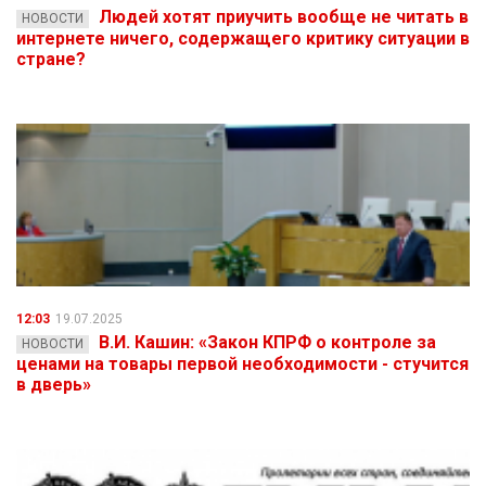
Людей хотят приучить вообще не читать в
НОВОСТИ
интернете ничего, содержащего критику ситуации в
стране?
12:03
19.07.2025
В.И. Кашин: «Закон КПРФ о контроле за
НОВОСТИ
ценами на товары первой необходимости - стучится
в дверь»