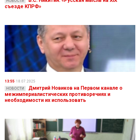
В.С. Никитин: «Русская мысль на XIX
НОВОСТИ
съезде КПРФ»
13:55
18.07.2025
Дмитрий Новиков на Первом канале о
НОВОСТИ
межимпериалистических противоречиях и
необходимости их использовать