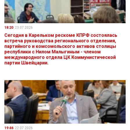
18:20
23.07.2026
Сегодня в Карельком рескоме КПРФ состоялась
встреча руководства регионального отделения,
партийного и комсомольского активов столицы
республики с Нилом Малыгиным - членом
международного отдела ЦК Коммунистической
партии Швейцарии.
19:46
22.07.2026