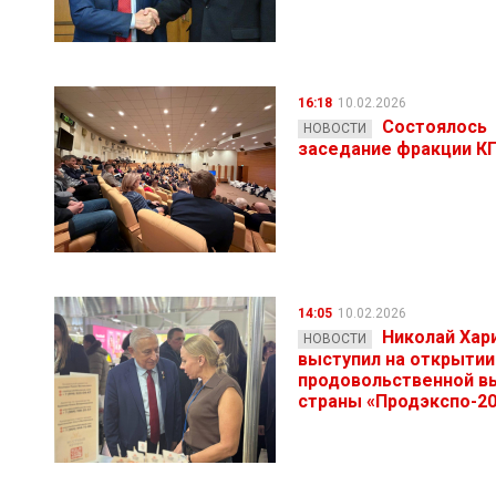
16:18
10.02.2026
Состоялось
НОВОСТИ
заседание фракции К
14:05
10.02.2026
Николай Хар
НОВОСТИ
выступил на открытии
продовольственной в
страны «Продэкспо-2