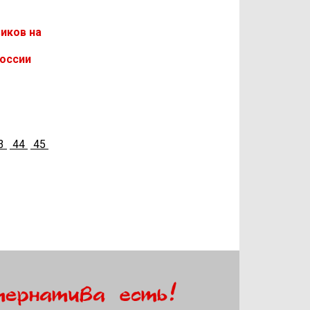
иков на
России
3
44
45