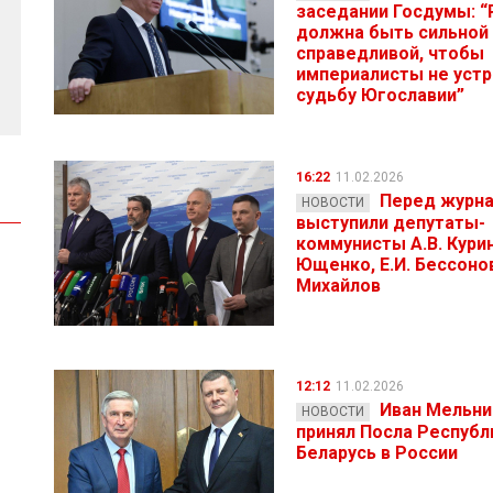
заседании Госдумы: “
должна быть сильной
справедливой, чтобы
империалисты не устр
судьбу Югославии”
16:22
11.02.2026
Перед журн
НОВОСТИ
выступили депутаты-
коммунисты А.В. Курин
Ющенко, Е.И. Бессонов
Михайлов
12:12
11.02.2026
Иван Мельни
НОВОСТИ
принял Посла Республ
Беларусь в России