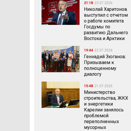
21:18
23.07.2026
Николай Харитонов
выступил с отчетом
о работе комитета
Госдумы по
развитию Дальнего
Востока и Арктики
19:44
22.07.2026
Геннадий Зюганов:
Призываем к
полноценному
диалогу
15:48
21.07.2026
Министерство
строительства, ЖКХ
и энергетики
Карелии занялось
проблемой
переполненных
мусорных