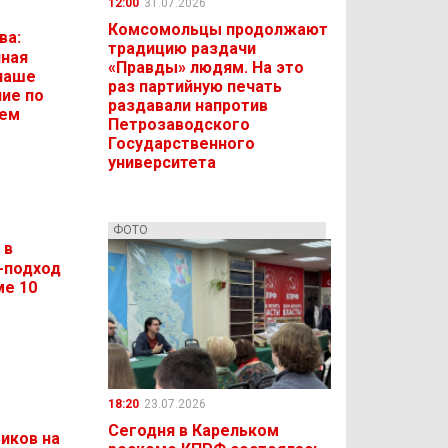
12:00
31.07.2026
Комсомольцы продолжают
ва:
традицию раздачи
иная
«Правды» людям. На это
 наше
раз партийную печать
ие по
раздавали напротив
ием
Петрозаводского
Государственного
университета
ФОТО
 в
с-подход
ме 10
18:20
23.07.2026
Сегодня в Карельком
иков на