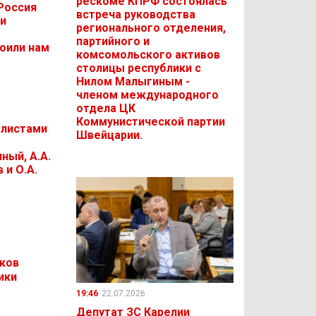
рескоме КПРФ состоялась
Россия
встреча руководства
 и
регионального отделения,
партийного и
оили нам
комсомольского активов
столицы республики с
Нилом Малыгиным -
членом международного
отдела ЦК
Коммунистической партии
алистами
Швейцарии.
ный, А.А.
 и О.А.
ков
ики
19:46
22.07.2026
Депутат ЗС Карелии