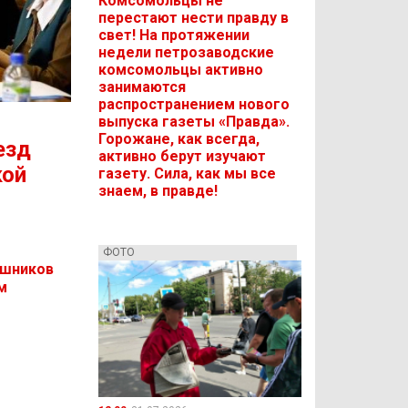
Комсомольцы не
перестают нести правду в
свет! На протяжении
недели петрозаводские
комсомольцы активно
занимаются
распространением нового
выпуска газеты «Правда».
Горожане, как всегда,
езд
активно берут изучают
кой
газету. Сила, как мы все
знаем, в правде!
ФОТО
ашников
м