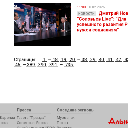
11:03
10.02.2026
Дмитрий Нов
НОВОСТИ
“Соловьев Live”: “Для
успешного развития 
нужен социализм”
Страницы:
1
—
18
19
20
—
38
39
40
41
42
4
46
—
389
390
391
—
735
Пресса
Соседние регионы
Карелии
Газета "Правда"
Мурманск
оссии
Советская Россия
Псков
Онлайн-журнал КПРФ
Вологда