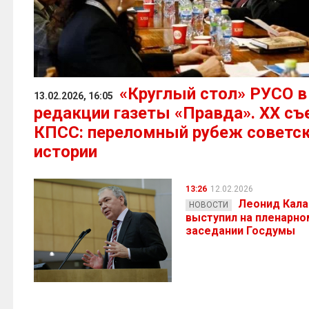
«Круглый стол» РУСО в
13.02.2026, 16:05
редакции газеты «Правда». ХХ съ
КПСС: переломный рубеж советс
истории
13:26
12.02.2026
Леонид Кал
НОВОСТИ
выступил на пленарно
заседании Госдумы