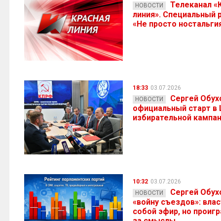
Телеканал «
НОВОСТИ
линия». Специальный
«Не просто ностальги
18:33
03.07.2026
Сергей Обух
НОВОСТИ
официальный старт в
избирательной кампа
10:32
03.07.2026
Сергей Обух
НОВОСТИ
«войну съездов»: влас
собой эфир, но проигр
за смыслы