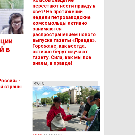
Комсомольцы не
перестают нести правду в
свет! На протяжении
недели петрозаводские
комсомольцы активно
занимаются
распространением нового
ации
выпуска газеты «Правда».
Горожане, как всегда,
й в
активно берут изучают
газету. Сила, как мы все
знаем, в правде!
оссия» -
ФОТО
ей страны