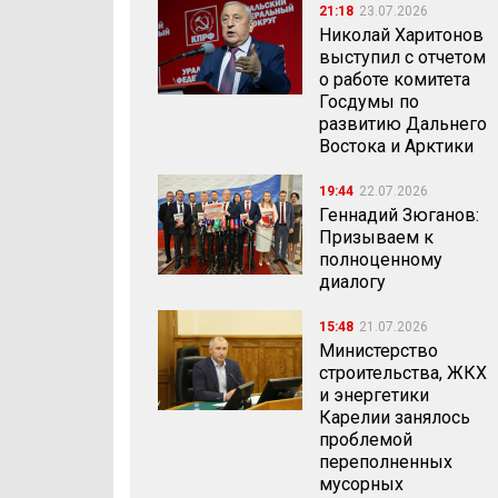
21:18
23.07.2026
Николай Харитонов
выступил с отчетом
о работе комитета
Госдумы по
развитию Дальнего
Востока и Арктики
19:44
22.07.2026
Геннадий Зюганов:
Призываем к
полноценному
диалогу
15:48
21.07.2026
Министерство
строительства, ЖКХ
и энергетики
Карелии занялось
проблемой
переполненных
мусорных