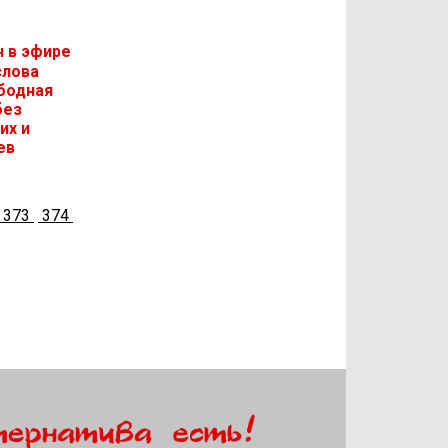
 в эфире
слова
ободная
без
их и
ев
373
374