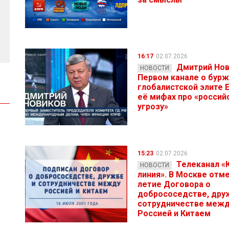
16:17
02.07.2026
Дмитрий Нов
НОВОСТИ
Первом канале о бурж
глобалистской элите 
её мифах про «россий
угрозу»
15:23
02.07.2026
Телеканал «
НОВОСТИ
линия». В Москве отме
летие Договора о
добрососедстве, дру
сотрудничестве меж
Россией и Китаем