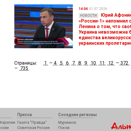
14:04
01.07.2026
Юрий Афонин
НОВОСТИ
«России-1» напомнил 
Ленина о том, что св
Украина невозможна 
единства великорусск
украинских пролетари
Страницы:
1
—
4
5
6
7
8
9
10
11
12
—
372
—
735
Пресса
Соседние регионы
Карелии
Газета "Правда"
Мурманск
оссии
Советская Россия
Псков