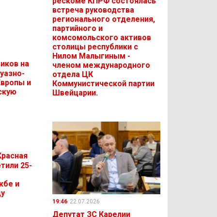
рескоме КПРФ состоялась
встреча руководства
регионального отделения,
партийного и
комсомольского активов
столицы республики с
Нилом Малыгиным -
иков на
членом международного
уазно-
отдела ЦК
Европы и
Коммунистической партии
скую
Швейцарии.
Красная
тили 25-
жбе и
ду
19:46
22.07.2026
Депутат ЗС Карелии