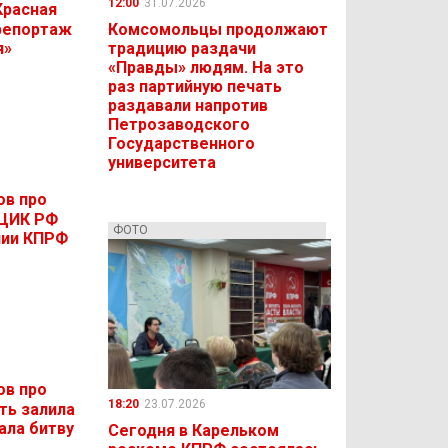
12:00
31.07.2026
Красная
 репортаж
Комсомольцы продолжают
я»
традицию раздачи
«Правды» людям. На это
раз партийную печать
раздавали напротив
Петрозаводского
Государственного
университета
ов про
 ЦИК РФ
ФОТО
нии КПРФ
ов про
18:20
23.07.2026
ть залила
ала битву
Сегодня в Карельком