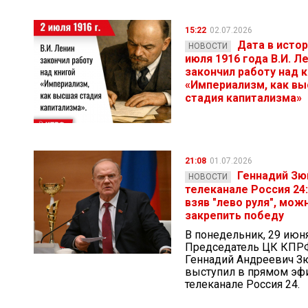
15:22
02.07.2026
Дата в истор
НОВОСТИ
июля 1916 года В.И. Л
закончил работу над 
«Империализм, как в
стадия капитализма»
21:08
01.07.2026
Геннадий Зю
НОВОСТИ
телеканале Россия 24
взяв "лево руля", мож
закрепить победу
В понедельник, 29 июня
Председатель ЦК КПР
Геннадий Андреевич З
выступил в прямом эф
телеканале Россия 24.