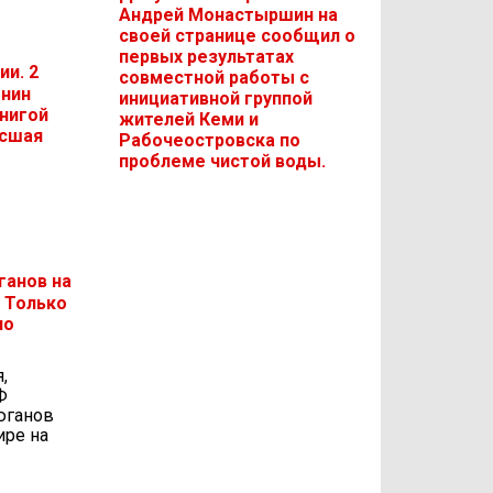
Андрей Монастыршин на
своей странице сообщил о
первых результатах
ии. 2
совместной работы с
енин
инициативной группой
книгой
жителей Кеми и
ысшая
Рабочеостровска по
проблеме чистой воды.
ганов на
: Только
но
,
Ф
юганов
ире на