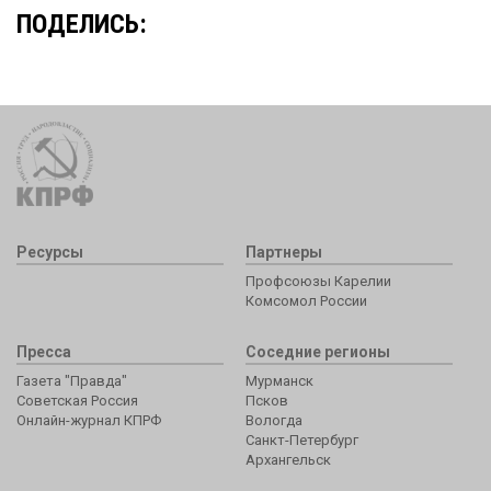
ПОДЕЛИСЬ:
Ресурсы
Партнеры
Профсоюзы Карелии
Комсомол России
Пресса
Соседние регионы
Газета "Правда"
Мурманск
Советская Россия
Псков
Онлайн-журнал КПРФ
Вологда
Санкт-Петербург
Архангельск