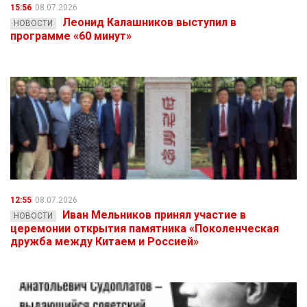
15:56
08.07.2026
Леонид Калашников выступил в
НОВОСТИ
программе «60 минут»
12:55
08.07.2026
Иван Мельников принял участие в
НОВОСТИ
церемонии открытия памятника «Поколенческая
дружба между Китаем и Россией»