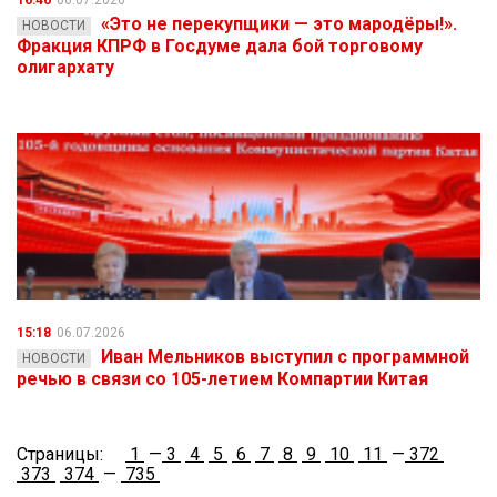
16:46
06.07.2026
«Это не перекупщики — это мародёры!».
НОВОСТИ
Фракция КПРФ в Госдуме дала бой торговому
олигархату
15:18
06.07.2026
Иван Мельников выступил с программной
НОВОСТИ
речью в связи со 105-летием Компартии Китая
Страницы:
1
—
3
4
5
6
7
8
9
10
11
—
372
373
374
—
735