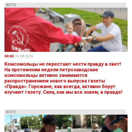
ФОТО
09:40
03.08.2026
Комсомольцы не перестают нести правду в свет!
На протяжении недели петрозаводские
комсомольцы активно занимаются
распространением нового выпуска газеты
«Правда». Горожане, как всегда, активно берут
изучают газету. Сила, как мы все знаем, в правде!
ФОТО