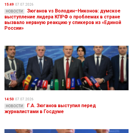
15:49
07.07.2026
Зюганов vs Володин–Никонов: думское
НОВОСТИ
выступление лидера КПРФ о проблемах в стране
вызвало нервную реакцию у спикеров из «Единой
России»
14:50
07.07.2026
Г.А. Зюганов выступил перед
НОВОСТИ
журналистами в Госдуме