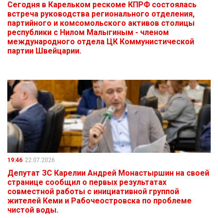
Сегодня в Карельком рескоме КПРФ состоялась
встреча руководства регионального отделения,
партийного и комсомольского активов столицы
республики с Нилом Малыгиным - членом
международного отдела ЦК Коммунистической
партии Швейцарии.
19:46
22.07.2026
Депутат ЗС Карелии Андрей Монастыршин на своей
странице сообщил о первых результатах
совместной работы с инициативной группой
жителей Кеми и Рабочеостровска по проблеме
чистой воды.