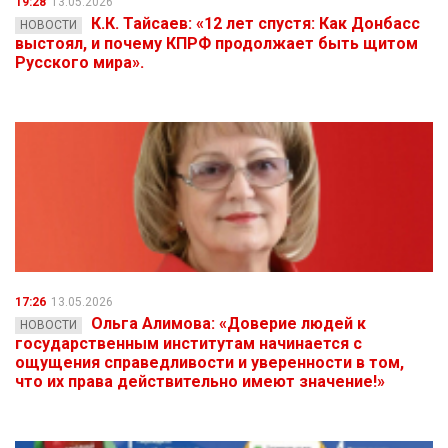
19:28
13.05.2026
К.К. Тайсаев: «12 лет спустя: Как Донбасс
НОВОСТИ
выстоял, и почему КПРФ продолжает быть щитом
Русского мира».
17:26
13.05.2026
Ольга Алимова: «Доверие людей к
НОВОСТИ
государственным институтам начинается с
ощущения справедливости и уверенности в том,
что их права действительно имеют значение!»