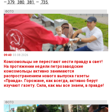
—
379
380
381
—
735
ФОТО
09:40
03.08.2026
Комсомольцы не перестают нести правду в свет!
На протяжении недели петрозаводские
комсомольцы активно занимаются
распространением нового выпуска газеты
«Правда». Горожане, как всегда, активно берут
изучают газету. Сила, как мы все знаем, в правде!
ФОТО