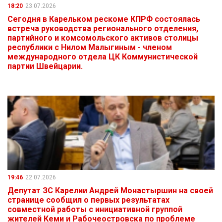
18:20
23.07.2026
Сегодня в Карельком рескоме КПРФ состоялась
встреча руководства регионального отделения,
партийного и комсомольского активов столицы
республики с Нилом Малыгиным - членом
международного отдела ЦК Коммунистической
партии Швейцарии.
19:46
22.07.2026
Депутат ЗС Карелии Андрей Монастыршин на своей
странице сообщил о первых результатах
совместной работы с инициативной группой
жителей Кеми и Рабочеостровска по проблеме