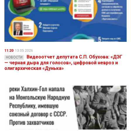
11:20
13.05.2026
Видеоотчет депутата С.П. Обухова: «ДЭГ
НОВОСТИ
— черная дыра для голосов», цифровой невроз и
олигархическая «Дунька»