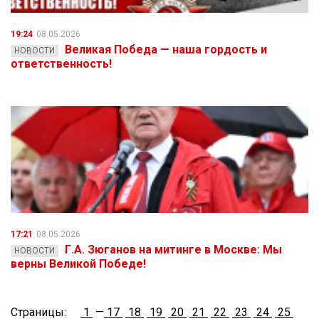
19:24
08.05.2026
Великая Победа — наша гордость и
НОВОСТИ
ответственность!
17:21
08.05.2026
Г.А. Зюганов на митинге в Москве: Мы
НОВОСТИ
верны Великой Победе!
Страницы:
1
—
17
18
19
20
21
22
23
24
25