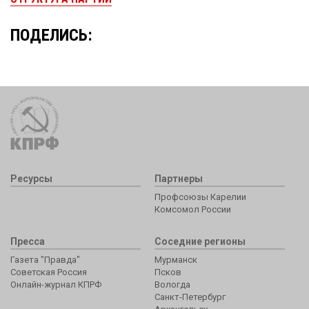
ПОДЕЛИСЬ:
Ресурсы
Партнеры
Профсоюзы Карелии
Комсомол России
Пресса
Соседние регионы
Газета "Правда"
Мурманск
Советская Россия
Псков
Онлайн-журнал КПРФ
Вологда
Санкт-Петербург