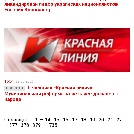
ликвидирован лидер украинских националистов
Евгений Коновалец
16:51
22.05.2026
Телеканал «Красная линия».
НОВОСТИ
Муниципальная реформа: власть всё дальше от
народа
Страницы:
1
—
14
15
16
17
18
19
20
21
22
—
377
378
379
—
735