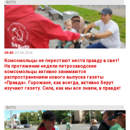
ФОТО
09:40
03.08.2026
Комсомольцы не перестают нести правду в свет!
На протяжении недели петрозаводские
комсомольцы активно занимаются
распространением нового выпуска газеты
«Правда». Горожане, как всегда, активно берут
изучают газету. Сила, как мы все знаем, в правде!
ФОТО