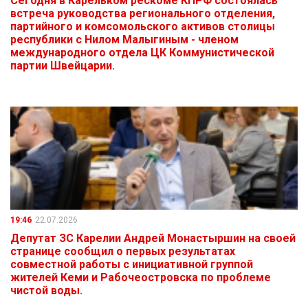
Сегодня в Карельком рескоме КПРФ состоялась
встреча руководства регионального отделения,
партийного и комсомольского активов столицы
республики с Нилом Малыгиным - членом
международного отдела ЦК Коммунистической
партии Швейцарии.
19:46
22.07.2026
Депутат ЗС Карелии Андрей Монастыршин на своей
странице сообщил о первых результатах
совместной работы с инициативной группой
жителей Кеми и Рабочеостровска по проблеме
чистой воды.