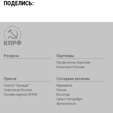
ПОДЕЛИСЬ:
Ресурсы
Партнеры
Профсоюзы Карелии
Комсомол России
Пресса
Соседние регионы
Газета "Правда"
Мурманск
Советская Россия
Псков
Онлайн-журнал КПРФ
Вологда
Санкт-Петербург
Архангельск