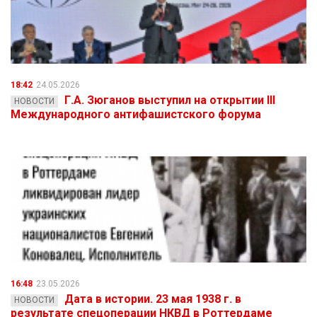
18:42
24.05.2026
Г.А. Зюганов выступил на открытии III
НОВОСТИ
Международного антифашистского форума
16:48
23.05.2026
Дата в истории. 23 мая 1938 г. в
НОВОСТИ
результате спецоперации НКВД в Роттердаме