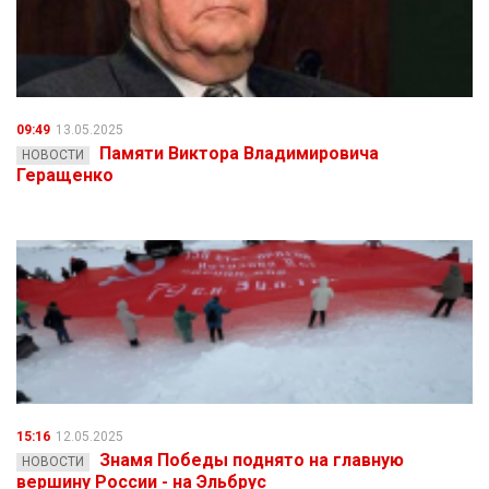
09:49
13.05.2025
Памяти Виктора Владимировича
НОВОСТИ
Геращенко
15:16
12.05.2025
Знамя Победы поднято на главную
НОВОСТИ
вершину России - на Эльбрус