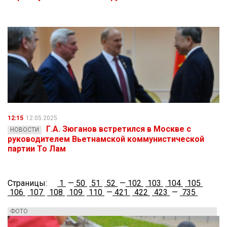
12:15
12.05.2025
Г.А. Зюганов встретился в Москве с
НОВОСТИ
руководителем Вьетнамской коммунистической
партии То Лам
Страницы:
1
—
50
51
52
—
102
103
104
105
106
107
108
109
110
—
421
422
423
—
735
ФОТО