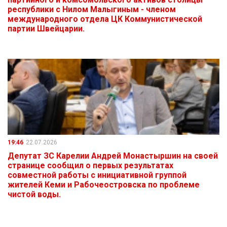
республики с Нилом Малыгиным - членом
международного отдела ЦК Коммунистической
партии Швейцарии.
19:46
22.07.2026
Депутат ЗС Карелии Андрей Монастыршин на своей
странице сообщил о первых результатах
совместной работы с инициативной группой
жителей Кеми и Рабочеостровска по проблеме
чистой воды.