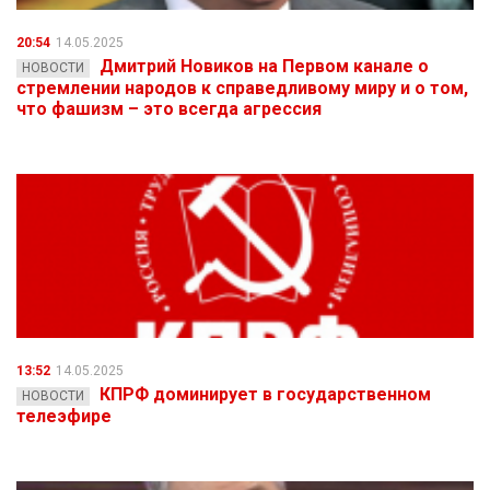
20:54
14.05.2025
Дмитрий Новиков на Первом канале о
НОВОСТИ
стремлении народов к справедливому миру и о том,
что фашизм – это всегда агрессия
13:52
14.05.2025
КПРФ доминирует в государственном
НОВОСТИ
телеэфире