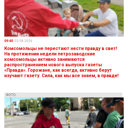
09:40
03.08.2026
Комсомольцы не перестают нести правду в свет!
На протяжении недели петрозаводские
комсомольцы активно занимаются
распространением нового выпуска газеты
«Правда». Горожане, как всегда, активно берут
изучают газету. Сила, как мы все знаем, в правде!
ФОТО