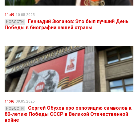
11:49
10.05.2025
Геннадий Зюганов: Это был лучший День
НОВОСТИ
Победы в биографии нашей страны
11:46
09.05.2025
Сергей Обухов про оппозицию символов к
НОВОСТИ
80-летию Победы СССР в Великой Отечественной
войне