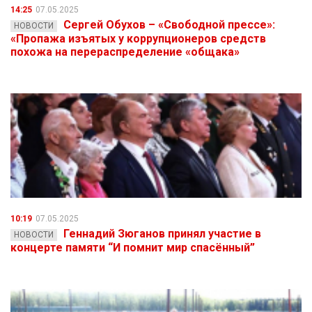
14:25
07.05.2025
Сергей Обухов – «Свободной прессе»:
НОВОСТИ
«Пропажа изъятых у коррупционеров средств
похожа на перераспределение «общака»
10:19
07.05.2025
Геннадий Зюганов принял участие в
НОВОСТИ
концерте памяти “И помнит мир спасённый”