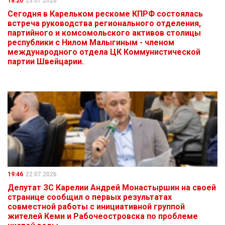
18:20
23.07.2026
Сегодня в Карельком рескоме КПРФ состоялась
встреча руководства регионального отделения,
партийного и комсомольского активов столицы
республики с Нилом Малыгиным - членом
международного отдела ЦК Коммунистической
партии Швейцарии.
19:46
22.07.2026
Депутат ЗС Карелии Андрей Монастыршин на своей
странице сообщил о первых результатах
совместной работы с инициативной группой
жителей Кеми и Рабочеостровска по проблеме