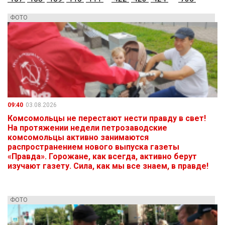
ФОТО
09:40
03.08.2026
Комсомольцы не перестают нести правду в свет!
На протяжении недели петрозаводские
комсомольцы активно занимаются
распространением нового выпуска газеты
«Правда». Горожане, как всегда, активно берут
изучают газету. Сила, как мы все знаем, в правде!
ФОТО