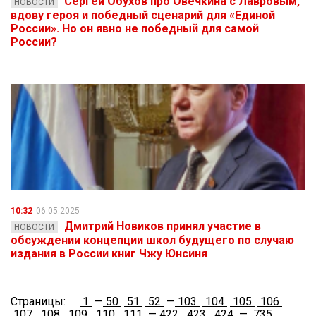
Сергей Обухов про Овечкина с Лавровым,
НОВОСТИ
вдову героя и победный сценарий для «Единой
России». Но он явно не победный для самой
России?
10:32
06.05.2025
Дмитрий Новиков принял участие в
НОВОСТИ
обсуждении концепции школ будущего по случаю
издания в России книг Чжу Юнсиня
Страницы:
1
—
50
51
52
—
103
104
105
106
107
108
109
110
111
—
422
423
424
—
735