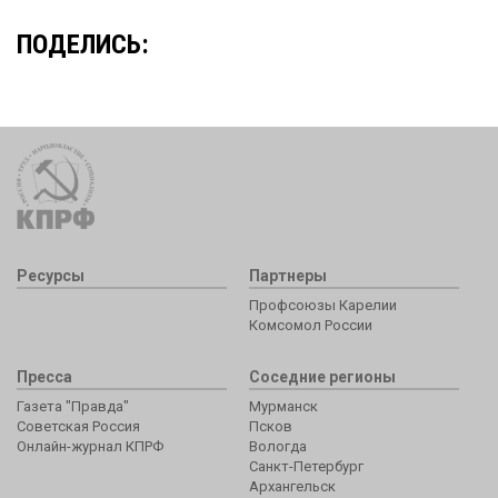
ПОДЕЛИСЬ:
Ресурсы
Партнеры
Профсоюзы Карелии
Комсомол России
Пресса
Соседние регионы
Газета "Правда"
Мурманск
Советская Россия
Псков
Онлайн-журнал КПРФ
Вологда
Санкт-Петербург
Архангельск