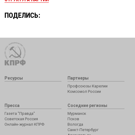
ПОДЕЛИСЬ:
Ресурсы
Партнеры
Профсоюзы Карелии
Комсомол России
Пресса
Соседние регионы
Газета "Правда"
Мурманск
Советская Россия
Псков
Онлайн-журнал КПРФ
Вологда
Санкт-Петербург