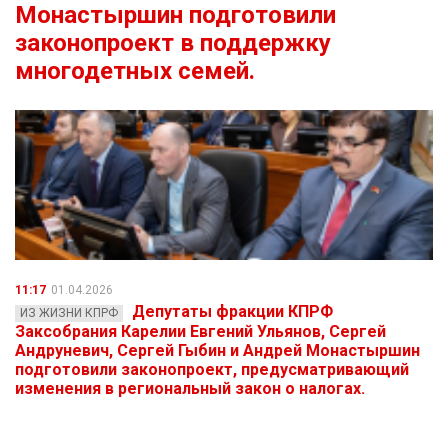
Монастыршин подготовили
законопроект в поддержку
многодетных семей.
11:17
01.04.2026
Депутаты фракции КПРФ
ИЗ ЖИЗНИ КПРФ
Заксобрания Карелии Евгений Ульянов, Сергей
Андруневич, Сергей Гыбин и Андрей Монастыршин
подготовили законопроект, предусматривающий
изменения в региональный закон о налогах.