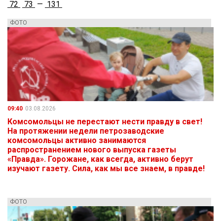
72
73
—
131
ФОТО
09:40
03.08.2026
Комсомольцы не перестают нести правду в свет!
На протяжении недели петрозаводские
комсомольцы активно занимаются
распространением нового выпуска газеты
«Правда». Горожане, как всегда, активно берут
изучают газету. Сила, как мы все знаем, в правде!
ФОТО