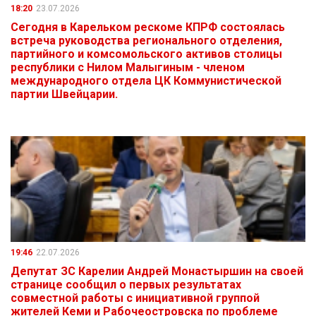
18:20
23.07.2026
Сегодня в Карельком рескоме КПРФ состоялась
встреча руководства регионального отделения,
партийного и комсомольского активов столицы
республики с Нилом Малыгиным - членом
международного отдела ЦК Коммунистической
партии Швейцарии.
19:46
22.07.2026
Депутат ЗС Карелии Андрей Монастыршин на своей
странице сообщил о первых результатах
совместной работы с инициативной группой
жителей Кеми и Рабочеостровска по проблеме