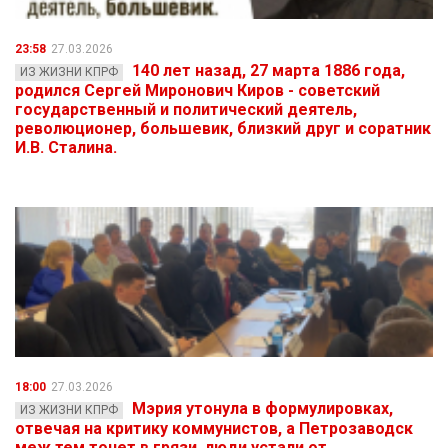
23:58
27.03.2026
140 лет назад, 27 марта 1886 года,
ИЗ ЖИЗНИ КПРФ
родился Сергей Миронович Киров - советский
государственный и политический деятель,
революционер, большевик, близкий друг и соратник
И.В. Сталина.
18:00
27.03.2026
Мэрия утонула в формулировках,
ИЗ ЖИЗНИ КПРФ
отвечая на критику коммунистов, а Петрозаводск
меж тем тонет в грязи, люди устали от