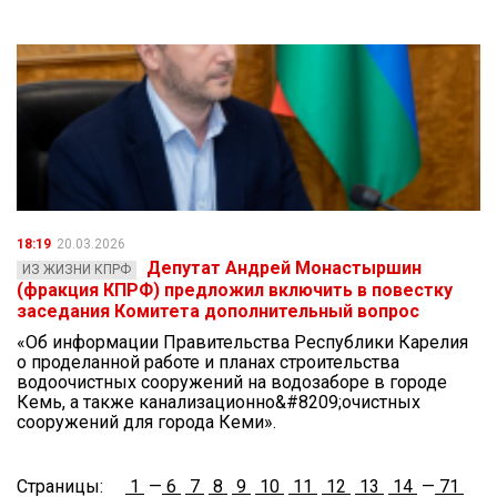
18:19
20.03.2026
Депутат Андрей Монастыршин
ИЗ ЖИЗНИ КПРФ
(фракция КПРФ) предложил включить в повестку
заседания Комитета дополнительный вопрос
«Об информации Правительства Республики Карелия
о проделанной работе и планах строительства
водоочистных сооружений на водозаборе в городе
Кемь, а также канализационно&#8209;очистных
сооружений для города Кеми».
Страницы:
1
—
6
7
8
9
10
11
12
13
14
—
71