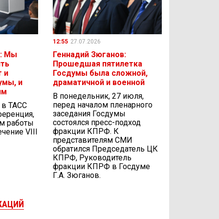
12:55
27.07.2026
: Мы
Геннадий Зюганов:
ить
Прошедшая пятилетка
 и
Госдумы была сложной,
умы, и
драматичной и военной
ям
В понедельник, 27 июля,
перед началом пленарного
, в ТАСС
заседания Госдумы
ференция,
состоялся пресс-подход
ам работы
фракции КПРФ. К
чение VIII
представителям СМИ
обратился Председатель ЦК
КПРФ, Руководитель
фракции КПРФ в Госдуме
Г.А. Зюганов.
КАЦИЙ