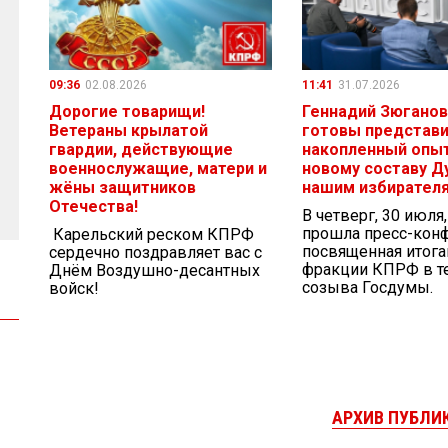
09:36
02.08.2026
11:41
31.07.2026
Дорогие товарищи!
Геннадий Зюганов
Ветераны крылатой
готовы представ
гвардии, действующие
накопленный опыт
военнослужащие, матери и
новому составу Д
жёны защитников
нашим избирател
Отечества!
В четверг, 30 июля
прошла пресс-кон
Карельский реском КПРФ
посвященная итог
сердечно поздравляет вас с
фракции КПРФ в те
Днём Воздушно-десантных
созыва Госдумы.
войск!
АРХИВ ПУБЛИ