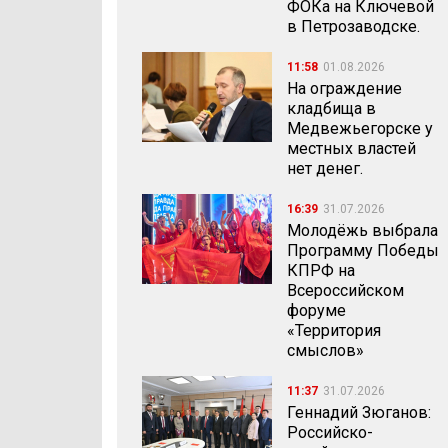
ФОКа на Ключевой
в Петрозаводске.
11:58
01.08.2026
На ограждение
кладбища в
Медвежьегорске у
местных властей
нет денег.
16:39
31.07.2026
Молодёжь выбрала
Программу Победы
КПРФ на
Всероссийском
форуме
«Территория
смыслов»
11:37
31.07.2026
Геннадий Зюганов:
Российско-