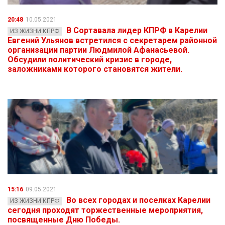
20:48
10.05.2021
В Сортавала лидер КПРФ в Карелии
ИЗ ЖИЗНИ КПРФ
Евгений Ульянов встретился с секретарем районной
организации партии Людмилой Афанасьевой.
Обсудили политический кризис в городе,
заложниками которого становятся жители.
15:16
09.05.2021
Во всех городах и поселках Карелии
ИЗ ЖИЗНИ КПРФ
сегодня проходят торжественные мероприятия,
посвященные Дню Победы.