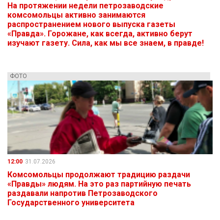
На протяжении недели петрозаводские
комсомольцы активно занимаются
распространением нового выпуска газеты
«Правда». Горожане, как всегда, активно берут
изучают газету. Сила, как мы все знаем, в правде!
ФОТО
12:00
31.07.2026
Комсомольцы продолжают традицию раздачи
«Правды» людям. На это раз партийную печать
раздавали напротив Петрозаводского
Государственного университета