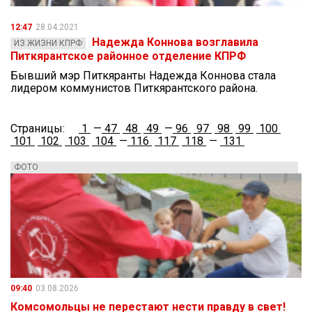
12:47
28.04.2021
Надежда Коннова возглавила
ИЗ ЖИЗНИ КПРФ
Питкярантское районное отделение КПРФ
Бывший мэр Питкяранты Надежда Коннова стала
лидером коммунистов Питкярантского района.
Страницы:
1
—
47
48
49
—
96
97
98
99
100
101
102
103
104
—
116
117
118
—
131
ФОТО
09:40
03.08.2026
Комсомольцы не перестают нести правду в свет!