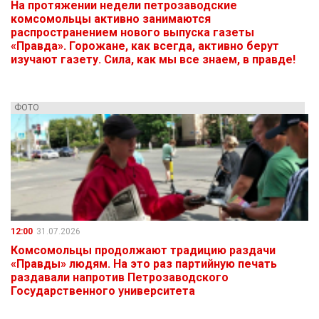
На протяжении недели петрозаводские
комсомольцы активно занимаются
распространением нового выпуска газеты
«Правда». Горожане, как всегда, активно берут
изучают газету. Сила, как мы все знаем, в правде!
ФОТО
12:00
31.07.2026
Комсомольцы продолжают традицию раздачи
«Правды» людям. На это раз партийную печать
раздавали напротив Петрозаводского
Государственного университета