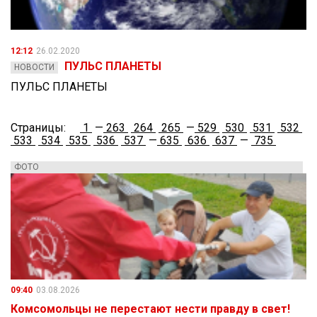
12:12
26.02.2020
ПУЛЬС ПЛАНЕТЫ
НОВОСТИ
ПУЛЬС ПЛАНЕТЫ
Страницы:
1
—
263
264
265
—
529
530
531
532
533
534
535
536
537
—
635
636
637
—
735
ФОТО
09:40
03.08.2026
Комсомольцы не перестают нести правду в свет!