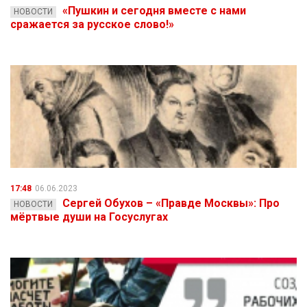
«Пушкин и сегодня вместе с нами
НОВОСТИ
сражается за русское слово!»
17:48
06.06.2023
Сергей Обухов – «Правде Москвы»: Про
НОВОСТИ
мёртвые души на Госуслугах