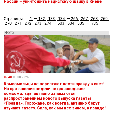
России – уничтожить нацистскую шайку в Киеве
Страницы:
1
—
132
133
134
—
266
267
268
269
270
271
272
273
274
—
503
504
505
—
735
ФОТО
09:40
03.08.2026
Комсомольцы не перестают нести правду в свет!
На протяжении недели петрозаводские
комсомольцы активно занимаются
распространением нового выпуска газеты
«Правда». Горожане, как всегда, активно берут
изучают газету. Сила, как мы все знаем, в правде!