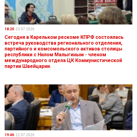
18:20
23.07.2026
Сегодня в Карельком рескоме КПРФ состоялась
встреча руководства регионального отделения,
партийного и комсомольского активов столицы
республики с Нилом Малыгиным - членом
международного отдела ЦК Коммунистической
партии Швейцарии.
19:46
22.07.2026