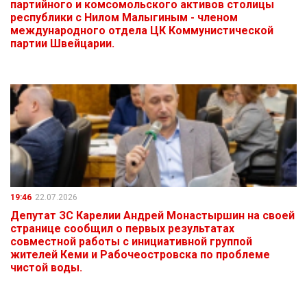
партийного и комсомольского активов столицы
республики с Нилом Малыгиным - членом
международного отдела ЦК Коммунистической
партии Швейцарии.
19:46
22.07.2026
Депутат ЗС Карелии Андрей Монастыршин на своей
странице сообщил о первых результатах
совместной работы с инициативной группой
жителей Кеми и Рабочеостровска по проблеме
чистой воды.