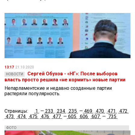
13:17
21.10.2020
Сергей Обухов - «НГ»: После выборов
НОВОСТИ
власть просто решила «не кормить» новые партии
Непарламентские и недавно созданные партии
растеряли популярность.
Страницы:
1
—
233
234
235
—
469
470
471
472
473
474
475
476
477
—
605
606
607
—
735
ФОТО