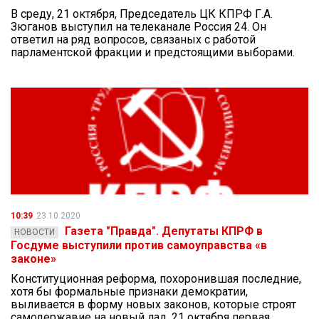
В среду, 21 октября, Председатель ЦК КПРФ Г.А.
Зюганов выступил на телеканале Россия 24. Он
ответил на ряд вопросов, связаных с работой
парламентской фракции и предстоящими выборами.
10:39
23.10.2020
Газета "Правда". Депутаты КПРФ в
НОВОСТИ
Госдуме выступили против самоуправства «в
законе»
Конституционная реформа, похоронившая последние,
хотя бы формальные признаки демократии,
выливается в форму новых законов, которые строят
самодержавие на новый лад. 21 октября первая