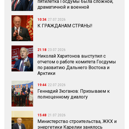
пятилетка Госдумы была сложной,
драматичной и военной
10:34
27.07.2026
К ГРАЖДАНАМ СТРАНЫ!
21:18
23.07.2026
Николай Харитонов выступил с
отчетом о работе комитета Госдумы
по развитию Дальнего Востока и
Арктики
19:44
22.07.2026
Геннадий Зюганов: Призываем к
полноценному диалогу
15:48
21.07.2026
Министерство строительства, ЖКХ и
энергетики Карелии занялось