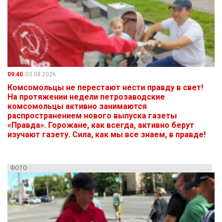
09:40
03.08.2026
Комсомольцы не перестают нести правду в свет!
На протяжении недели петрозаводские
комсомольцы активно занимаются
распространением нового выпуска газеты
«Правда». Горожане, как всегда, активно берут
изучают газету. Сила, как мы все знаем, в правде!
ФОТО