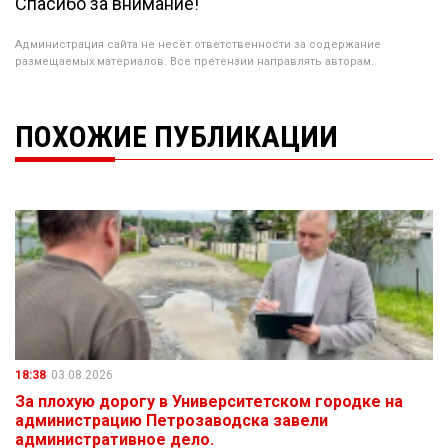
Спасибо за внимание!
Администрация сайта не несёт ответственности за содержание
размещаемых материалов. Все претензии направлять авторам.
ПОХОЖИЕ ПУБЛИКАЦИИ
18:38
03.08.2026
За плохую дорогу в Университетском городке на
администрацию Петрозаводска завели
административное дело.