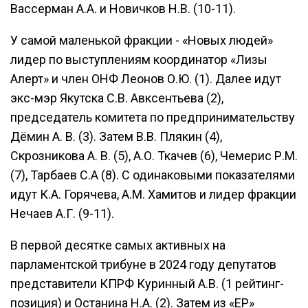
Вассерман А.А. и Новичков Н.В. (10-11).
У самой маленькой фракции - «Новых людей»
лидер по выступлениям координатор «Лизы
Алерт» и член ОНФ Леонов О.Ю. (1). Далее идут
экс-мэр Якутска С.В. Авксентьева (2),
председатель комитета по предпринимательству
Дёмин А. В. (3). Затем В.В. Плякин (4),
Скрозникова А. В. (5), А.О. Ткачев (6), Чемерис Р.М.
(7), Тарбаев С.А (8). С одинаковыми показателями
идут К.А. Горячева, А.М. Хамитов и лидер фракции
Нечаев А.Г. (9-11).
В первой десятке самых активных на
парламентской трибуне в 2024 году депутатов
представители КПРФ Куринный А.В. (1 рейтинг-
позиция) и Останина Н.А. (2). Затем из «ЕР»