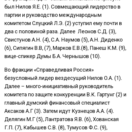
был Нилов Я.Е. (1). Совмещающий лидерство в
партии и руководство международным
комитетом Слуцкий Л.Э. (2) уступил ему почти в
два с половиной раза. Далее
Леонов С.Д. (3),
Свистунов А.Н. (4), С.А. Наумов (5), А.Н. Диденко
(6), Сипягин В.В, (7), Марков Е.В.(8), Панеш К.М. (9),
вице-спикер Думы Б.А. Чернышов (10).
Во фракции «Справедливая Россия»
безусловный лидер вездесущий Нилов О.А. (1).
Далее – много-инициативный руководитель
комитета по защите конкуренции В.К. Гартунг (2) и
главный думский финансовый специалист
Аксаков А.Г (3). Затем идут Кузнецов А.А. (4).
Делягин М.Г (5), Лантратова Я.В. (6), Хованская
Г.П. (7), Кабышев С.В. (8), Тумусов Ф.С. (9),