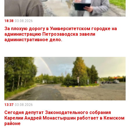
18:38
03.08.2026
За плохую дорогу в Университетском городке на
администрацию Петрозаводска завели
административное дело.
13:37
03.08.2026
Сегодня депутат Законодательного собрания
Карелии Андрей Монастыршин работает в Кемском
районе