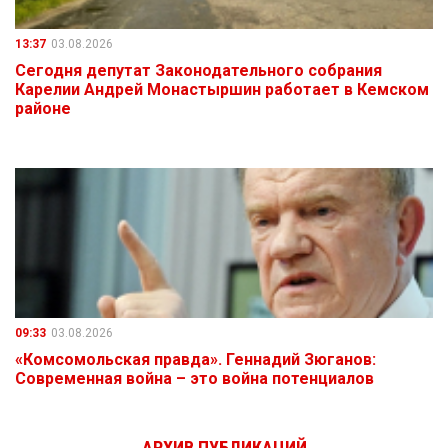
13:37
03.08.2026
Сегодня депутат Законодательного собрания
Карелии Андрей Монастыршин работает в Кемском
районе
09:33
03.08.2026
«Комсомольская правда». Геннадий Зюганов:
Современная война – это война потенциалов
АРХИВ ПУБЛИКАЦИЙ