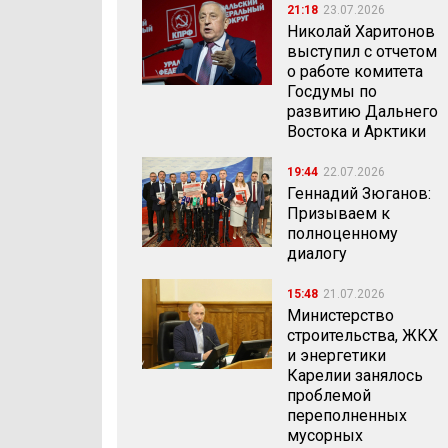
21:18
23.07.2026
Николай Харитонов
выступил с отчетом
о работе комитета
Госдумы по
развитию Дальнего
Востока и Арктики
19:44
22.07.2026
Геннадий Зюганов:
Призываем к
полноценному
диалогу
15:48
21.07.2026
Министерство
строительства, ЖКХ
и энергетики
Карелии занялось
проблемой
переполненных
мусорных