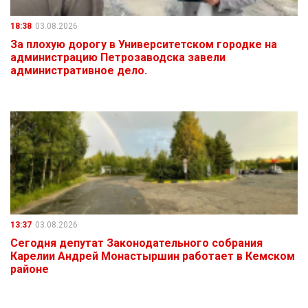
18:38
03.08.2026
За плохую дорогу в Университетском городке на
администрацию Петрозаводска завели
административное дело.
13:37
03.08.2026
Сегодня депутат Законодательного собрания
Карелии Андрей Монастыршин работает в Кемском
районе