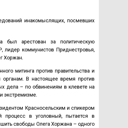
ледований инакомыслящих, посмевших
а был арестован за политическую
Р, лидер коммунистов Приднестровья,
г Хоржан.
нного митинга против правительства и
м органам. В настоящее время против
х дела – по обвинениям в клевете на
 и экстремизме.
езидентом Красносельским и спикером
й процесс в уголовный, пытается в
ишить свободы Олега Хоржана – одного