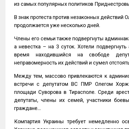
из самых популярных политиков Приднестровь
В знак протеста против незаконных действий О
продолжается уже несколько дней.
Члены его семьи также подвергнуты админнака
а невестка – на 3 суток. Хотели подвергнуть
время находившийся на свободе депу
неправомерность их действий и сумел отстоять
Между тем, массово привлекаются к админис
встречи с депутатом ВС ПМР Олегом Хоржа
площади Суворова в Тирасполе. Среди арес
депутаты, члены их семей, участники боев
граждане…
Компартия Украины требует немедленно ос