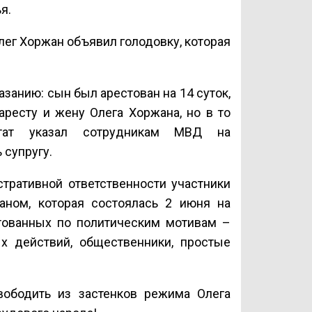
я.
лег Хоржан объявил голодовку, которая
занию: сын был арестован на 14 суток,
 аресту и жену Олега Хоржана, но в то
тат указал сотрудникам МВД на
 супругу.
тративной ответственности участники
ном, которая состоялась 2 июня на
тованных по политическим мотивам –
ых действий, общественники, простые
вободить из застенков режима Олега