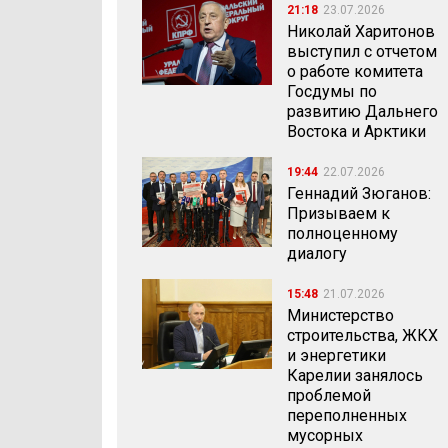
21:18
23.07.2026
Николай Харитонов
выступил с отчетом
о работе комитета
Госдумы по
развитию Дальнего
Востока и Арктики
19:44
22.07.2026
Геннадий Зюганов:
Призываем к
полноценному
диалогу
15:48
21.07.2026
Министерство
строительства, ЖКХ
и энергетики
Карелии занялось
проблемой
переполненных
мусорных