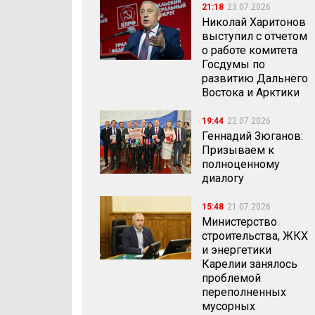
21:18
23.07.2026
Николай Харитонов
выступил с отчетом
о работе комитета
Госдумы по
развитию Дальнего
Востока и Арктики
19:44
22.07.2026
Геннадий Зюганов:
Призываем к
полноценному
диалогу
15:48
21.07.2026
Министерство
строительства, ЖКХ
и энергетики
Карелии занялось
проблемой
переполненных
мусорных