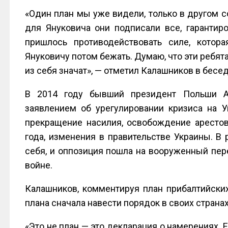
«Один план мы уже видели, только в другом со
для Януковича они подписали все, гарантиро
пришлось противодействовать силе, котор
Януковичу потом бежать. Думаю, что эти ребят
из себя значат», — отметил Калашников в беседе
В 2014 году бывший президент Польши А
заявлением об урегулировании кризиса на У
прекращение насилия, освобождение арестов
года, изменения в правительстве Украины. В
себя, и оппозиция пошла на вооруженный пер
войне.
Калашников, комментируя план прибалтийских
плана сначала навести порядок в своих странах
«Это не план — это декларация о намерениях. 