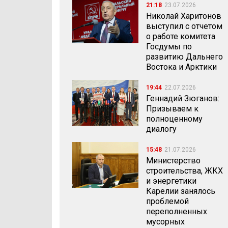
21:18
23.07.2026
Николай Харитонов
выступил с отчетом
о работе комитета
Госдумы по
развитию Дальнего
Востока и Арктики
19:44
22.07.2026
Геннадий Зюганов:
Призываем к
полноценному
диалогу
15:48
21.07.2026
Министерство
строительства, ЖКХ
и энергетики
Карелии занялось
проблемой
переполненных
мусорных