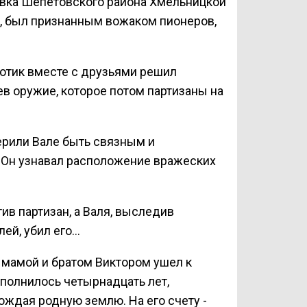
евка Шепетовского района Хмельницкой
и, был признанным вожаком пионеров,
отик вместе с друзьями решил
ев оружие, которое потом партизаны на
рили Вале быть связным и
 Он узнавал расположение вражеских
в партизан, а Валя, выследив
й, убил его...
с мамой и братом Виктором ушел к
сполнилось четырнадцать лет,
ождая родную землю. На его счету -