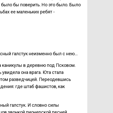
о было бы поверить. Но это было. Было
ьбах ее маленьких ребят -
сный галстук неизменно был с нею...
на каникулы в деревню под Псковом.
ь увидела она врага. Юта стала
потом разведчицей. Переодевшись
ения: где штаб фашистов, как
ный галстук. И словно силы
ов звонкой пионерской песней,