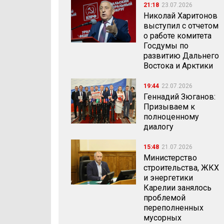
21:18
23.07.2026
Николай Харитонов
выступил с отчетом
о работе комитета
Госдумы по
развитию Дальнего
Востока и Арктики
19:44
22.07.2026
Геннадий Зюганов:
Призываем к
полноценному
диалогу
15:48
21.07.2026
Министерство
строительства, ЖКХ
и энергетики
Карелии занялось
проблемой
переполненных
мусорных