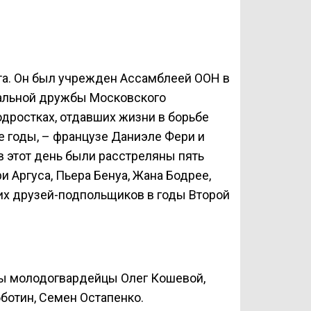
а. Он был учрежден Ассамблеей ООН в
нальной дружбы Московского
одростках, отдавших жизни в борьбе
ые годы, – французе Даниэле Фери и
в этот день были расстреляны пять
 Аргуса, Пьера Бенуа, Жана Бодрее,
их друзей-подпольщиков в годы Второй
яны молодогвардейцы Олег Кошевой,
ботин, Семен Остапенко.