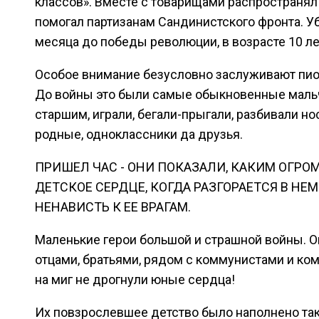
классов». Вместе с товарищами распространял 
помогал партизанам Сандинистского фронта. Уб
месяца до победы революции, в возрасте 10 ле
Особое внимание безусловно заслуживают пио
До войны это были самые обыкновенные мальч
старшим, играли, бегали-прыгали, разбивали но
родные, одноклассники да друзья.
ПРИШЕЛ ЧАС - ОНИ ПОКАЗАЛИ, КАКИМ ОГР
ДЕТСКОЕ СЕРДЦЕ, КОГДА РАЗГОРАЕТСЯ В НЕ
НЕНАВИСТЬ К ЕЕ ВРАГАМ.
Маленькие герои большой и страшной войны. О
отцами, братьями, рядом с коммунистами и ко
на миг не дрогнули юные сердца!
Их повзрослевшее детство было наполнено так