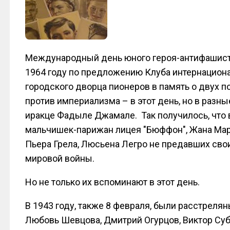
Международный день юного героя-антифашист
1964 году по предложению Клуба интернацио
городского дворца пионеров в память о двух п
против империализма – в этот день, но в разн
иракце Фадыле Джамале. Так получилось, что 
мальчишек-парижан лицея "Бюффон", Жана Мари
Пьера Грела, Люсьена Легро не предавших сво
мировой войны.
Но не только их вспоминают в этот день.
В 1943 году, также 8 февраля, были расстрел
Любовь Шевцова, Дмитрий Огурцов, Виктор Суб