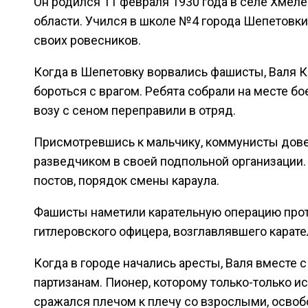
Он родился 11 февраля 1930 года в селе Хмел
области. Учился в школе №4 города Шепетовк
своих ровесников.
Когда в Шепетовку ворвались фашисты, Валя К
бороться с врагом. Ребята собрали на месте бо
возу с сеном переправили в отряд.
Присмотревшись к мальчику, коммунисты дове
разведчиком в своей подпольной организации.
постов, порядок смены караула.
Фашисты наметили карательную операцию проти
гитлеровского офицера, возглавлявшего карателе
Когда в городе начались аресты, Валя вместе 
партизанам. Пионер, которому только-только и
сражался плечом к плечу со взрослыми, освоб