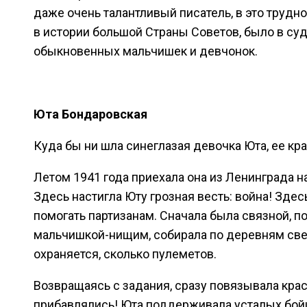
даже очень талантливый писатель, в это трудн
в истории большой Страны Советов, было в суд
обыкновенных мальчишек и девчонок.
Юта Бондаровская
Куда бы ни шла синеглазая девочка Юта, ее кра
Летом 1941 года приехала она из Ленинграда 
Здесь настигла Юту грозная весть: война! Здес
помогать партизанам. Сначала была связной, 
мальчишкой-нищим, собирала по деревням свед
охраняется, сколько пулеметов.
Возвращаясь с задания, сразу повязывала крас
прибавлялись! Юта поддерживала усталых бойц