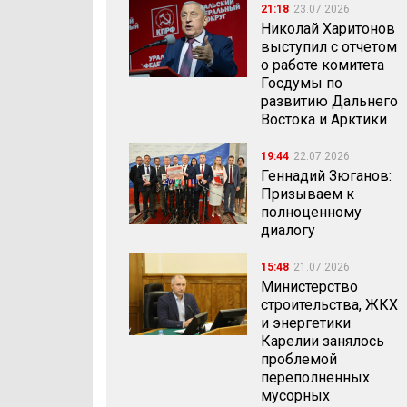
21:18
23.07.2026
Николай Харитонов
выступил с отчетом
о работе комитета
Госдумы по
развитию Дальнего
Востока и Арктики
19:44
22.07.2026
Геннадий Зюганов:
Призываем к
полноценному
диалогу
15:48
21.07.2026
Министерство
строительства, ЖКХ
и энергетики
Карелии занялось
проблемой
переполненных
мусорных