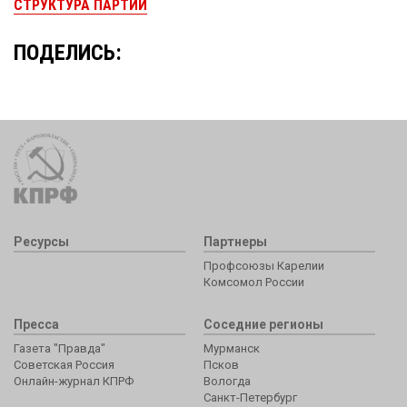
СТРУКТУРА ПАРТИИ
ПОДЕЛИСЬ:
Ресурсы
Партнеры
Профсоюзы Карелии
Комсомол России
Пресса
Соседние регионы
Газета "Правда"
Мурманск
Советская Россия
Псков
Онлайн-журнал КПРФ
Вологда
Санкт-Петербург