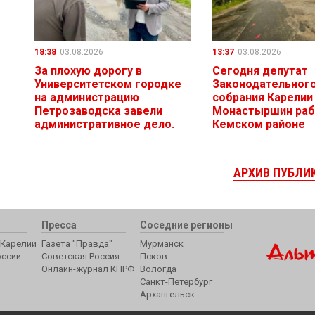
18:38
03.08.2026
13:37
03.08.2026
За плохую дорогу в
Сегодня депутат
Университетском городке
Законодательног
на администрацию
собрания Карелии
Петрозаводска завели
Монастыршин раб
административное дело.
Кемском районе
АРХИВ ПУБЛИ
Пресса
Соседние регионы
Карелии
Газета "Правда"
Мурманск
оссии
Советская Россия
Псков
Онлайн-журнал КПРФ
Вологда
Санкт-Петербург
Архангельск