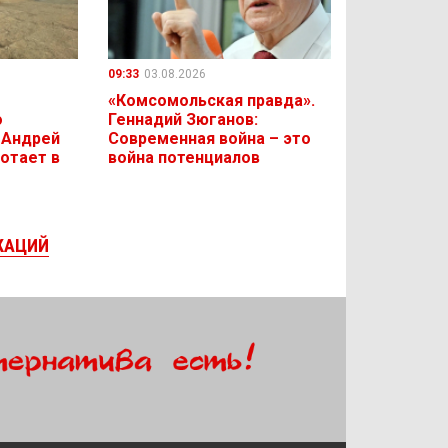
09:33
03.08.2026
«Комсомольская правда».
о
Геннадий Зюганов:
 Андрей
Современная война – это
отает в
война потенциалов
КАЦИЙ