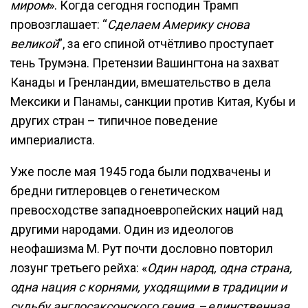
миром
». Когда сегодня господин Трамп
провозглашает: “
Сделаем Америку снова
великой
”, за его спиной отчётливо проступает
тень Трумэна. Претензии Вашингтона на захват
Канады и Гренландии, вмешательство в дела
Мексики и Панамы, санкции против Китая, Кубы и
других стран – типичное поведение
империалиста.
Уже после мая 1945 года были подхвачены и
бредни гитлеровцев о генетическом
превосходстве западноевропейских наций над
другими народами. Один из идеологов
неофашизма М. Рут почти дословно повторил
лозунг третьего рейха: «
Один народ, одна страна,
одна нация с корнями, уходящими в традиции и
судьбу англосаксонского гения,
–
единственная