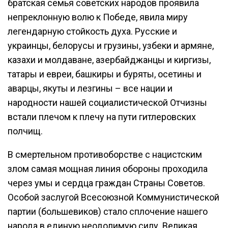
братская семья советских народов проявила
непреклонную волю к Победе, явила миру
легендарную стойкость духа. Русские и
украинцы, белорусы и грузины, узбеки и армяне,
казахи и молдаване, азербайджанцы и киргизы,
татары и евреи, башкиры и буряты, осетины и
аварцы, якуты и лезгины – все нации и
народности нашей социалистической Отчизны
встали плечом к плечу на пути гитлеровских
полчищ.
В смертельном противоборстве с нацистским
злом самая мощная линия обороны проходила
через умы и сердца граждан Страны Советов.
Особой заслугой Всесоюзной Коммунистической
партии (большевиков) стало сплочение нашего
народа в единую неодолимую силу. Великая