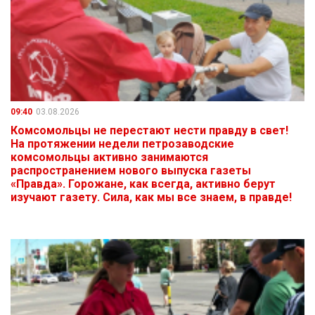
09:40
03.08.2026
Комсомольцы не перестают нести правду в свет!
На протяжении недели петрозаводские
комсомольцы активно занимаются
распространением нового выпуска газеты
«Правда». Горожане, как всегда, активно берут
изучают газету. Сила, как мы все знаем, в правде!