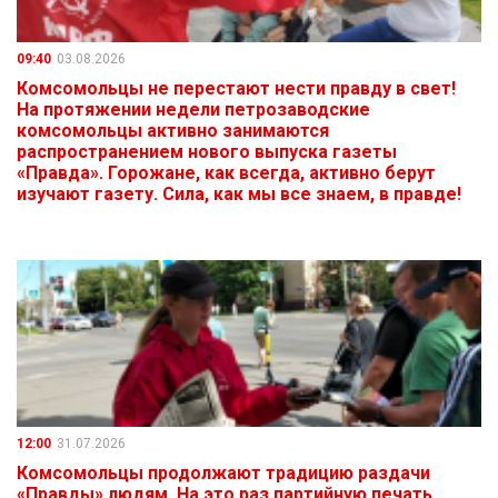
09:40
03.08.2026
Комсомольцы не перестают нести правду в свет!
На протяжении недели петрозаводские
комсомольцы активно занимаются
распространением нового выпуска газеты
«Правда». Горожане, как всегда, активно берут
изучают газету. Сила, как мы все знаем, в правде!
12:00
31.07.2026
Комсомольцы продолжают традицию раздачи
«Правды» людям. На это раз партийную печать