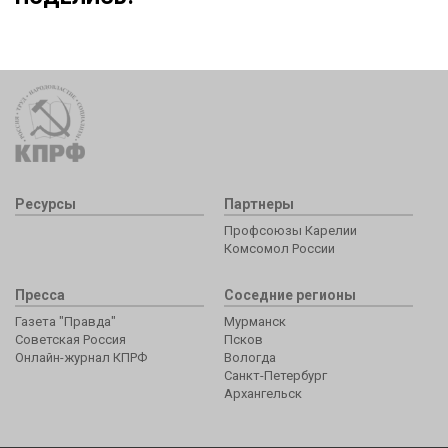
Ресурсы
Партнеры
Профсоюзы Карелии
Комсомол России
Пресса
Соседние регионы
Газета "Правда"
Мурманск
Советская Россия
Псков
Онлайн-журнал КПРФ
Вологда
Санкт-Петербург
Архангельск