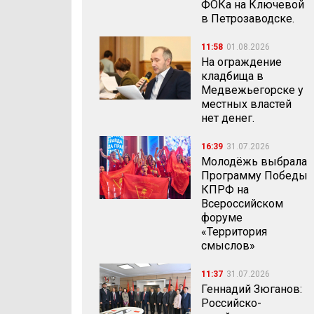
ФОКа на Ключевой
в Петрозаводске.
11:58
01.08.2026
На ограждение
кладбища в
Медвежьегорске у
местных властей
нет денег.
16:39
31.07.2026
Молодёжь выбрала
Программу Победы
КПРФ на
Всероссийском
форуме
«Территория
смыслов»
11:37
31.07.2026
Геннадий Зюганов:
Российско-