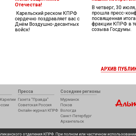
Отечества!
В четверг, 30 июля
прошла пресс-кон
Карельский реском КПРФ
посвященная итог
сердечно поздравляет вас с
фракции КПРФ в те
Днём Воздушно-десантных
созыва Госдумы.
войск!
АРХИВ ПУБЛИ
Пресса
Соседние регионы
Карелии
Газета "Правда"
Мурманск
оссии
Советская Россия
Псков
Онлайн-журнал КПРФ
Вологда
Санкт-Петербург
Архангельск
ликанского отделения КПРФ. При полном или частичном использовании