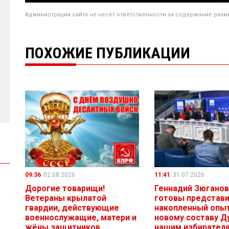
Администрация сайта не несёт ответственности за содержание разм
ПОХОЖИЕ ПУБЛИКАЦИИ
09:36
02.08.2026
11:41
31.07.2026
Дорогие товарищи!
Геннадий Зюганов
Ветераны крылатой
готовы представ
гвардии, действующие
накопленный опыт
военнослужащие, матери и
новому составу Д
жёны защитников
нашим избирател