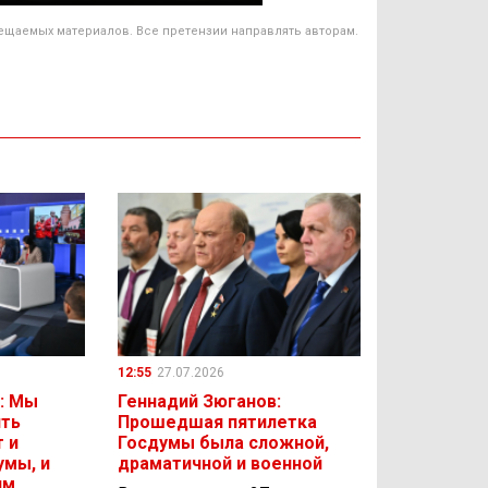
ещаемых материалов. Все претензии направлять авторам.
12:55
27.07.2026
: Мы
Геннадий Зюганов:
ить
Прошедшая пятилетка
 и
Госдумы была сложной,
умы, и
драматичной и военной
ям