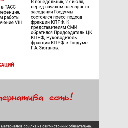
В понедельник, 27 июля,
перед началом пленарного
, в ТАСС
заседания Госдумы
ференция,
состоялся пресс-подход
ам работы
фракции КПРФ. К
чение VIII
представителям СМИ
обратился Председатель ЦК
КПРФ, Руководитель
фракции КПРФ в Госдуме
Г.А. Зюганов.
КАЦИЙ
 материалов ссылка на сайт-источник обязательна.