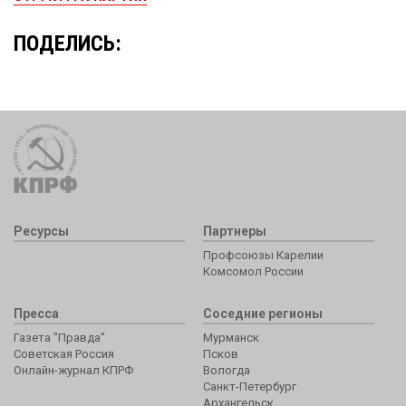
ПОДЕЛИСЬ:
Ресурсы
Партнеры
Профсоюзы Карелии
Комсомол России
Пресса
Соседние регионы
Газета "Правда"
Мурманск
Советская Россия
Псков
Онлайн-журнал КПРФ
Вологда
Санкт-Петербург
Архангельск