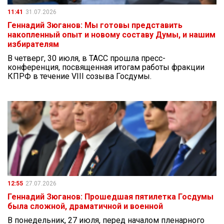
11:41
31.07.2026
Геннадий Зюганов: Мы готовы представить
накопленный опыт и новому составу Думы, и нашим
избирателям
В четверг, 30 июля, в ТАСС прошла пресс-
конференция, посвященная итогам работы фракции
КПРФ в течение VIII созыва Госдумы.
12:55
27.07.2026
Геннадий Зюганов: Прошедшая пятилетка Госдумы
была сложной, драматичной и военной
В понедельник, 27 июля, перед началом пленарного