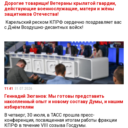
Дорогие товарищи! Ветераны крылатой гвардии,
действующие военнослужащие, матери и жёны
защитников Отечества!
Карельский реском КПРФ сердечно поздравляет вас
с Днём Воздушно-десантных войск!
11:41
31.07.2026
Геннадий Зюганов: Мы готовы представить
накопленный опыт и новому составу Думы, и нашим
избирателям
В четверг, 30 июля, в ТАСС прошла пресс-
конференция, посвященная итогам работы фракции
КПРФ в течение VIII созыва Госдумы.