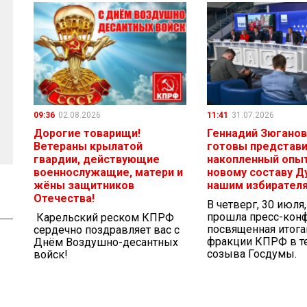
09:36
02.08.2026
11:41
31.07.2026
Дорогие товарищи!
Геннадий Зюганов
Ветераны крылатой
готовы представ
гвардии, действующие
накопленный опыт
военнослужащие, матери и
новому составу Д
жёны защитников
нашим избирател
Отечества!
В четверг, 30 июля
прошла пресс-кон
Карельский реском КПРФ
посвященная итог
сердечно поздравляет вас с
фракции КПРФ в те
Днём Воздушно-десантных
созыва Госдумы.
войск!