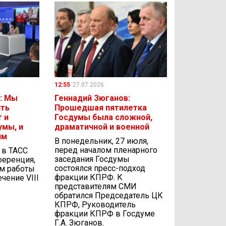
12:55
27.07.2026
: Мы
Геннадий Зюганов:
ить
Прошедшая пятилетка
 и
Госдумы была сложной,
умы, и
драматичной и военной
ям
В понедельник, 27 июля,
перед началом пленарного
, в ТАСС
заседания Госдумы
ференция,
состоялся пресс-подход
ам работы
фракции КПРФ. К
чение VIII
представителям СМИ
обратился Председатель ЦК
КПРФ, Руководитель
фракции КПРФ в Госдуме
Г.А. Зюганов.