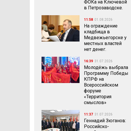
ФОКа на Ключевой
в Петрозаводске.
11:58
01.08.2026
На ограждение
кладбища в
Медвежьегорске у
местных властей
нет денег.
16:39
31.07.2026
Молодёжь выбрала
Программу Победы
КПРФ на
Всероссийском
форуме
«Территория
смыслов»
11:37
31.07.2026
Геннадий Зюганов:
Российско-