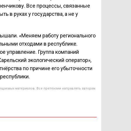
фенчикову. Все процессы, связанные
ь в руках у государства, а не у
слышали. «Меняем работу регионального
ьными отходами в республике.
ое управление. Группа компаний
арельский экологический оператор»,
тнёрства по причине его убыточности
 республики.
ещаемых материалов. Все претензии направлять авторам.