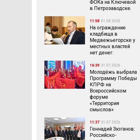
ФОКа на Ключевой
в Петрозаводске.
11:58
01.08.2026
На ограждение
кладбища в
Медвежьегорске у
местных властей
нет денег.
16:39
31.07.2026
Молодёжь выбрала
Программу Победы
КПРФ на
Всероссийском
форуме
«Территория
смыслов»
11:37
31.07.2026
Геннадий Зюганов:
Российско-