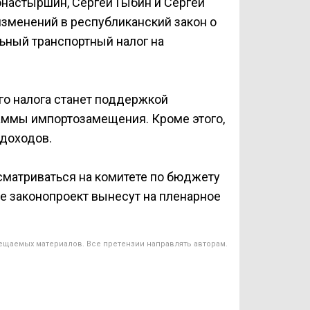
настыршин, Сергей Гыбин и Сергей
зменений в республиканский закон о
льный транспортный налог на
го налога станет поддержкой
раммы импортозамещения. Кроме этого,
 доходов.
сматриваться на комитете по бюджету
же законопроект вынесут на пленарное
ещаемых материалов. Все претензии направлять авторам.