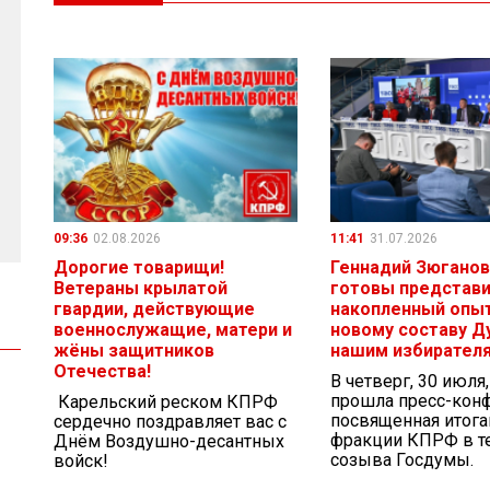
09:36
02.08.2026
11:41
31.07.2026
Дорогие товарищи!
Геннадий Зюганов
Ветераны крылатой
готовы представ
гвардии, действующие
накопленный опыт
военнослужащие, матери и
новому составу Д
жёны защитников
нашим избирател
Отечества!
В четверг, 30 июля
прошла пресс-кон
Карельский реском КПРФ
посвященная итог
сердечно поздравляет вас с
фракции КПРФ в те
Днём Воздушно-десантных
созыва Госдумы.
войск!