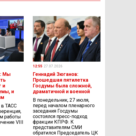
12:55
27.07.2026
: Мы
Геннадий Зюганов:
ить
Прошедшая пятилетка
 и
Госдумы была сложной,
умы, и
драматичной и военной
ям
В понедельник, 27 июля,
перед началом пленарного
, в ТАСС
заседания Госдумы
ференция,
состоялся пресс-подход
ам работы
фракции КПРФ. К
чение VIII
представителям СМИ
обратился Председатель ЦК