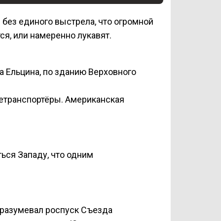
я без единого выстрела, что огромной
ся, или намеренно лукавят.
са Ельцина, по зданию Верховного
нетранспортёры. Американская
ться Западу, что одним
дразумевал роспуск Съезда