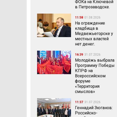
ФОКа на Ключевой
в Петрозаводске.
11:58
01.08.2026
На ограждение
кладбища в
Медвежьегорске у
местных властей
нет денег.
16:39
31.07.2026
Молодёжь выбрала
Программу Победы
КПРФ на
Всероссийском
форуме
«Территория
смыслов»
11:37
31.07.2026
Геннадий Зюганов:
Российско-