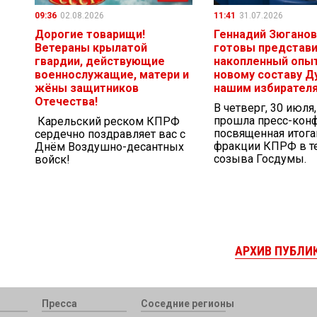
09:36
02.08.2026
11:41
31.07.2026
Дорогие товарищи!
Геннадий Зюганов
Ветераны крылатой
готовы представ
гвардии, действующие
накопленный опыт
военнослужащие, матери и
новому составу Д
жёны защитников
нашим избирател
Отечества!
В четверг, 30 июля
прошла пресс-кон
Карельский реском КПРФ
посвященная итог
сердечно поздравляет вас с
фракции КПРФ в те
Днём Воздушно-десантных
созыва Госдумы.
войск!
АРХИВ ПУБЛИ
Пресса
Соседние регионы