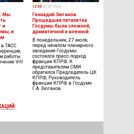
12:55
27.07.2026
: Мы
Геннадий Зюганов:
ить
Прошедшая пятилетка
 и
Госдумы была сложной,
умы, и
драматичной и военной
ям
В понедельник, 27 июля,
перед началом пленарного
, в ТАСС
заседания Госдумы
ференция,
состоялся пресс-подход
ам работы
фракции КПРФ. К
чение VIII
представителям СМИ
обратился Председатель ЦК
КПРФ, Руководитель
фракции КПРФ в Госдуме
Г.А. Зюганов.
КАЦИЙ