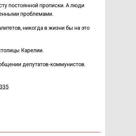
есту постоянной прописки. А люди
пленными проблемами.
итетов, никогда в жизни бы на это
столицы Карелии.
 общении депутатов-коммунистов.
9335