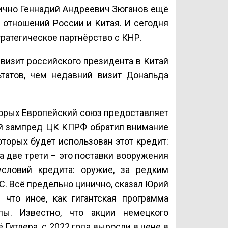
ично Геннадий Андреевич Зюганов ещё
я отношений России и Китая. И сегодня
ратегическое партнёрство с КНР.
визит российского президента в Китай
ьтатов, чем недавний визит Дональда
торых Европейский союз предоставляет
ый зампред ЦК КПРФ обратил внимание
оторых будет использован этот кредит:
а две трети – это поставки вооружения
словий кредита: оружие, за редким
С. Всё предельно цинично, сказал Юрий
 что иное, как гигантская программа
пы. Известно, что акции немецкого
Гитлера, с 2022 года выросли в цене в