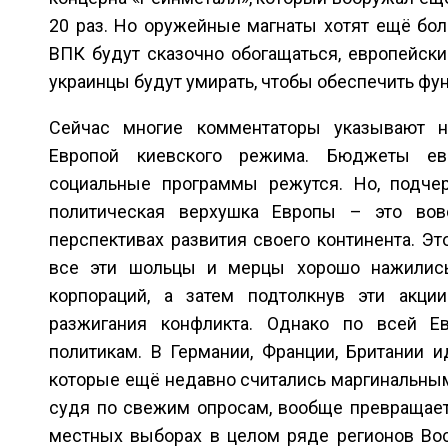
20 раз. Но оружейные магнаты хотят ещё бол
ВПК будут сказочно обогащаться, европейские
украинцы будут умирать, чтобы обеспечить фу
Сейчас многие комментаторы указывают н
Европой киевского режима. Бюджеты евр
социальные программы режутся. Но, подче
политическая верхушка Европы – это во
перспективах развития своего континента. Эт
все эти шольцы и мерцы хорошо нажились
корпораций, а затем подтолкнув эти акци
разжигания конфликта. Однако по всей Е
политикам. В Германии, Франции, Британии и
которые ещё недавно считались маргинальными
судя по свежим опросам, вообще превращает
местных выборах в целом ряде регионов Во