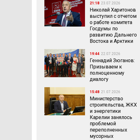
21:18
23.07.2026
Николай Харитонов
выступил с отчетом
о работе комитета
Госдумы по
развитию Дальнего
Востока и Арктики
19:44
22.07.2026
Геннадий Зюганов:
Призываем к
полноценному
диалогу
15:48
21.07.2026
Министерство
строительства, ЖКХ
и энергетики
Карелии занялось
проблемой
переполненных
мусорных