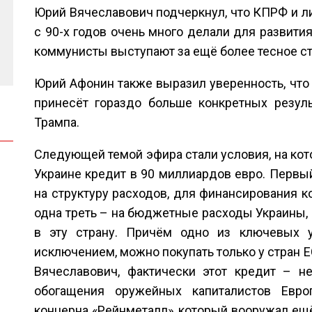
Юрий Вячеславович подчеркнул, что КПРФ и л
с 90-х годов очень много делали для развити
коммунисты выступают за ещё более тесное ст
Юрий Афонин также выразил уверенность, что 
принесёт гораздо больше конкретных резул
Трампа.
Следующей темой эфира стали условия, на ко
Украине кредит в 90 миллиардов евро. Перв
на структуру расходов, для финансирования к
одна треть – на бюджетные расходы Украины, 
в эту страну. Причём одно из ключевых у
исключением, можно покупать только у стран Е
Вячеславович, фактически этот кредит – не
обогащения оружейных капиталистов Евро
концерна «Рейнметалл», который вооружал ещё 