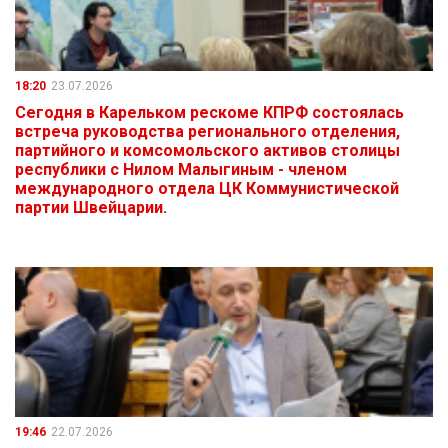
18:20
23.07.2026
Сегодня в Карельком рескоме КПРФ состоялась
встреча руководства регионального отделения,
партийного и комсомольского активов столицы
республики с Нилом Малыгиным - членом
международного отдела ЦК Коммунистической
партии Швейцарии.
19:46
22.07.2026