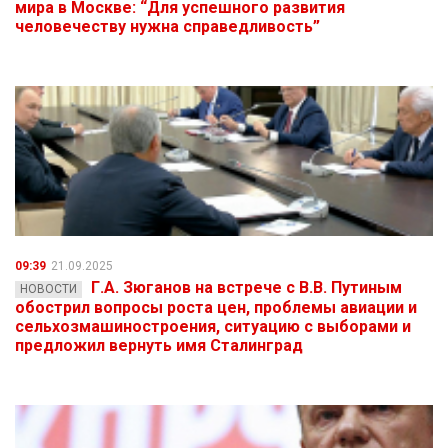
мира в Москве: “Для успешного развития
человечеству нужна справедливость”
09:39
21.09.2025
Г.А. Зюганов на встрече с В.В. Путиным
НОВОСТИ
обострил вопросы роста цен, проблемы авиации и
сельхозмашиностроения, ситуацию с выборами и
предложил вернуть имя Сталинград