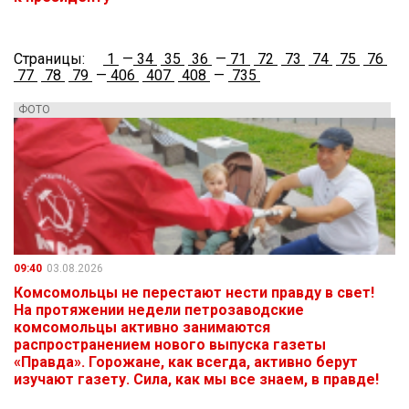
Страницы:
1
—
34
35
36
—
71
72
73
74
75
76
77
78
79
—
406
407
408
—
735
ФОТО
09:40
03.08.2026
Комсомольцы не перестают нести правду в свет!
На протяжении недели петрозаводские
комсомольцы активно занимаются
распространением нового выпуска газеты
«Правда». Горожане, как всегда, активно берут
изучают газету. Сила, как мы все знаем, в правде!