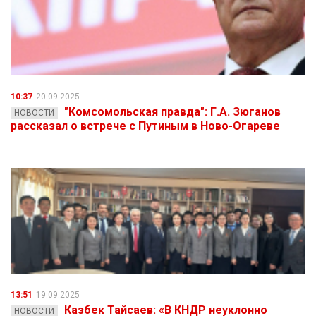
10:37
20.09.2025
"Комсомольская правда": Г.А. Зюганов
НОВОСТИ
рассказал о встрече с Путиным в Ново-Огареве
13:51
19.09.2025
Казбек Тайсаев: «В КНДР неуклонно
НОВОСТИ