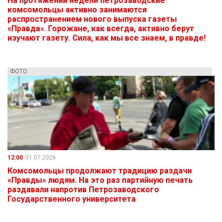
На протяжении недели петрозаводские
комсомольцы активно занимаются
распространением нового выпуска газеты
«Правда». Горожане, как всегда, активно берут
изучают газету. Сила, как мы все знаем, в правде!
ФОТО
12:00
31.07.2026
Комсомольцы продолжают традицию раздачи
«Правды» людям. На это раз партийную печать
раздавали напротив Петрозаводского
Государственного университета