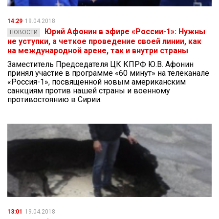
14:29
19.04.2018
Юрий Афонин в эфире «России-1»: Нужны
НОВОСТИ
не уступки, а четкое проведение своей линии, как
на международной арене, так и внутри страны
Заместитель Председателя ЦК КПРФ Ю.В. Афонин
принял участие в программе «60 минут» на телеканале
«Россия-1», посвященной новым американским
санкциям против нашей страны и военному
противостоянию в Сирии.
13:01
19.04.2018