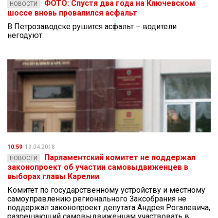
ФОТО: Спустя два года на Ключевском
НОВОСТИ
шоссе вновь провалился асфальт
В Петрозаводске рушится асфальт – водители
негодуют.
10:59
19.04.2018
Парламентский комитет не поддержал
НОВОСТИ
законопроект об участии самовыдвиженцев в
выборах главы Карелии
Комитет по государственному устройству и местному
самоуправлению регионального Заксобрания не
поддержал законопроект депутата Андрея Рогалевича,
разрешающий самовыдвиженцам участвовать в