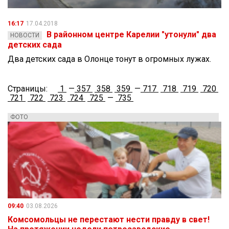
16:17
17.04.2018
В районном центре Карелии "утонули" два
НОВОСТИ
детских сада
Два детских сада в Олонце тонут в огромных лужах.
Страницы:
1
—
357
358
359
—
717
718
719
720
721
722
723
724
725
—
735
ФОТО
09:40
03.08.2026
Комсомольцы не перестают нести правду в свет!