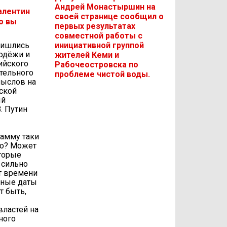
Андрей Монастыршин на
алентин
своей странице сообщил о
о вы
первых результатах
совместной работы с
ришлись
инициативной группой
одёжи и
жителей Кеми и
ийского
Рабочеостровска по
тельного
проблеме чистой воды.
мыслов на
ской
ый
. Путин
рамму таки
ло? Может
торые
 сильно
ет времени
жные даты
т быть,
ластей на
ного