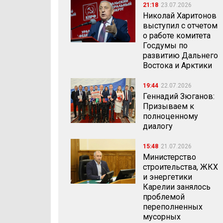
21:18
23.07.2026
Николай Харитонов
выступил с отчетом
о работе комитета
Госдумы по
развитию Дальнего
Востока и Арктики
19:44
22.07.2026
Геннадий Зюганов:
Призываем к
полноценному
диалогу
15:48
21.07.2026
Министерство
строительства, ЖКХ
и энергетики
Карелии занялось
проблемой
переполненных
мусорных