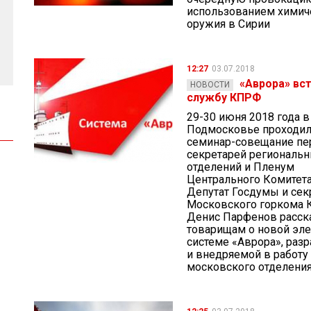
использованием химич
оружия в Сирии
12:27
03.07.2018
«Аврора» вст
НОВОСТИ
службу КПРФ
29-30 июня 2018 года в
Подмосковье проходи
семинар-совещание п
секретарей региональ
отделений и Пленум
Центрального Комитет
Депутат Госдумы и сек
Московского горкома
Денис Парфенов расск
товарищам о новой эл
системе «Аврора», раз
и внедряемой в работу
московского отделения