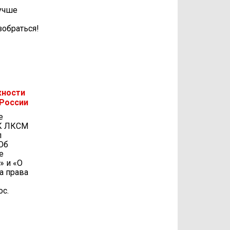
учше
зобраться!
жности
 России
е
ЦК ЛКСМ
л
Об
е
» и «О
а права
с.