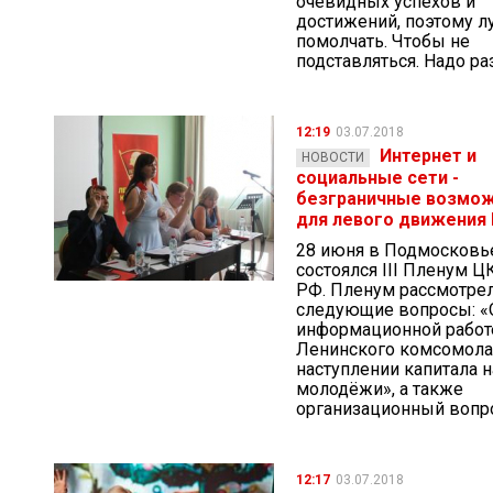
очевидных успехов и
достижений, поэтому л
помолчать. Чтобы не
подставляться. Надо ра
12:19
03.07.2018
Интернет и
НОВОСТИ
социальные сети -
безграничные возмо
для левого движения
28 июня в Подмосковь
состоялся III Пленум 
РФ. Пленум рассмотре
следующие вопросы: «
информационной работ
Ленинского комсомола
наступлении капитала н
молодёжи», а также
организационный вопро
12:17
03.07.2018