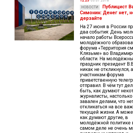
12:25
03.07.2018
Публицист В
НОВОСТИ
Симонин: Денег нет, н
дерзайте
На 27 июня в России п
два события: День мол
начало работы Всеросс
молодёжного образова
форума «Территория с
Клязьме» во Владимир
области. На молодёжн
праздник президент В.В
никак не откликнулся, а
участникам форума
приветственную телег
отправил. В чём тут де
быть, как думают неко
журналисты, настолько
завален делами, что н
откликаться на все ва
текущей жизни. А може
как думают другие, в
молодёжной политике в
самом деле не очень м