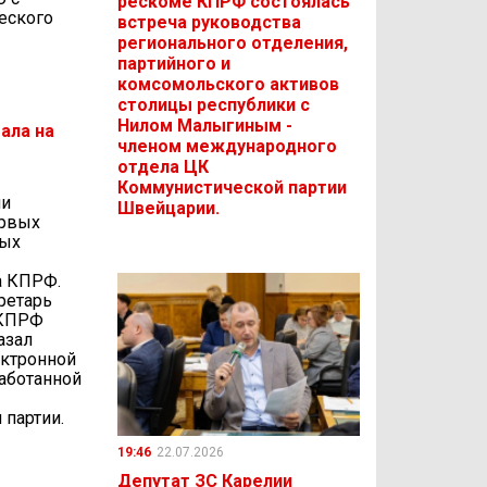
рескоме КПРФ состоялась
еского
встреча руководства
регионального отделения,
партийного и
комсомольского активов
столицы республики с
Нилом Малыгиным -
ала на
членом международного
отдела ЦК
Коммунистической партии
ли
Швейцарии.
ервых
ных
а КПРФ.
ретарь
 КПРФ
азал
ектронной
работанной
 партии.
19:46
22.07.2026
Депутат ЗС Карелии