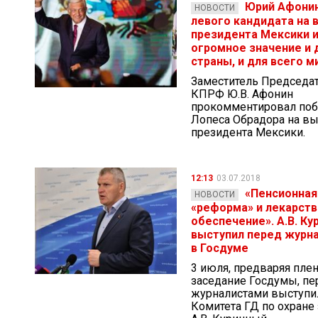
Юрий Афонин
НОВОСТИ
левого кандидата на 
президента Мексики 
огромное значение и 
страны, и для всего м
Заместитель Председа
КПРФ Ю.В. Афонин
прокомментировал по
Лопеса Обрадора на в
президента Мексики.
12:13
03.07.2018
«Пенсионная
НОВОСТИ
«реформа» и лекарст
обеспечение». А.В. Ку
выступил перед журн
в Госдуме
3 июля, предваряя пле
заседание Госдумы, пе
журналистами выступи
Комитета ГД по охране