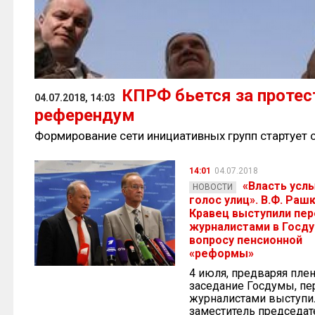
КПРФ бьется за проте
04.07.2018, 14:03
референдум
Формирование сети инициативных групп стартует 
14:01
04.07.2018
«Власть усл
НОВОСТИ
голос улиц». В.Ф. Рашк
Кравец выступили пе
журналистами в Госду
вопросу пенсионной
«реформы»
4 июля, предваряя пле
заседание Госдумы, пе
журналистами выступи
заместитель председат