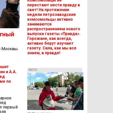
Комсомольцы не
перестают нести правду в
свет! На протяжении
недели петрозаводские
комсомольцы активно
занимаются
распространением нового
стный
выпуска газеты «Правда».
Горожане, как всегда,
активно берут изучают
газету. Сила, как мы все
с Москвы.
знаем, в правде!
ышит
ФОТО
ин и А.А.
ред
ме по
нарное
ред
л первый
еля