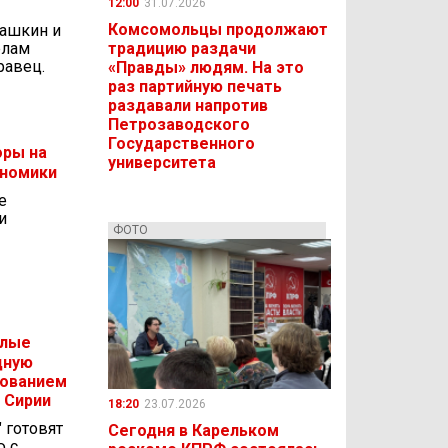
12:00
31.07.2026
Комсомольцы продолжают
Рашкин и
елам
традицию раздачи
равец.
«Правды» людям. На это
раз партийную печать
раздавали напротив
Петрозаводского
Государственного
оры на
университета
ономики
е
и
ФОТО
елые
дную
зованием
 Сирии
18:20
23.07.2026
 готовят
Сегодня в Карельком
ю с