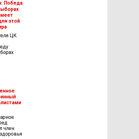
: Победа
выборах
имеет
для этой
ира
теля ЦК
беду
ыборах
венное
ринный
алистами
нарное
ред
л член
 здоровья