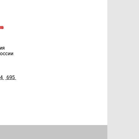
ив
ия
России
94
695