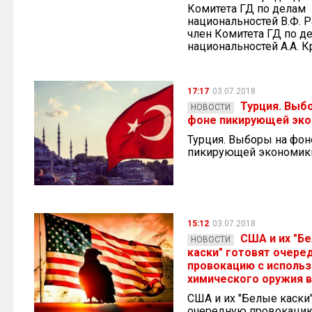
Комитета ГД по делам
национальностей В.Ф. 
член Комитета ГД по д
национальностей А.А. К
17:17
03.07.2018
Турция. Выб
НОВОСТИ
фоне пикирующей эк
Турция. Выборы на фон
пикирующей экономик
15:12
03.07.2018
США и их "Б
НОВОСТИ
каски" готовят очере
провокацию с исполь
химического оружия в
США и их "Белые каски"
очередную провокаци