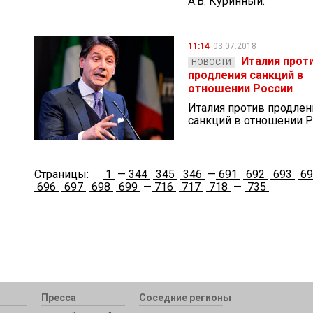
А.В. Куринный.
11:14
03.07.2018
Италия прот
НОВОСТИ
продления санкций в
отношении России
Италия против продлен
санкций в отношении 
Страницы:
1
—
344
345
346
—
691
692
693
6
696
697
698
699
—
716
717
718
—
735
Пресса
Соседние регионы