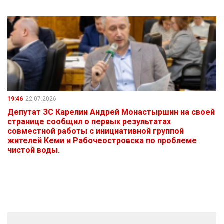
19:46
22.07.2026
Депутат ЗС Карелии Андрей Монастыршин на своей
странице сообщил о первых результатах
совместной работы с инициативной группой
жителей Кеми и Рабочеостровска по проблеме
чистой воды.