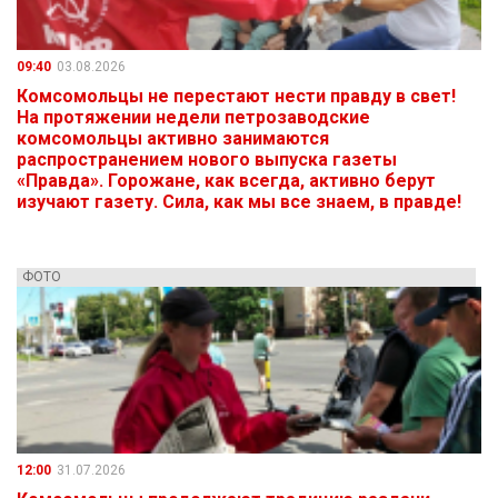
09:40
03.08.2026
Комсомольцы не перестают нести правду в свет!
На протяжении недели петрозаводские
комсомольцы активно занимаются
распространением нового выпуска газеты
«Правда». Горожане, как всегда, активно берут
изучают газету. Сила, как мы все знаем, в правде!
ФОТО
12:00
31.07.2026