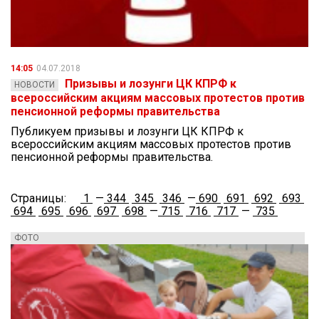
14:05
04.07.2018
Призывы и лозунги ЦК КПРФ к
НОВОСТИ
всероссийским акциям массовых протестов против
пенсионной реформы правительства
Публикуем призывы и лозунги ЦК КПРФ к
всероссийским акциям массовых протестов против
пенсионной реформы правительства.
Страницы:
1
—
344
345
346
—
690
691
692
693
694
695
696
697
698
—
715
716
717
—
735
ФОТО