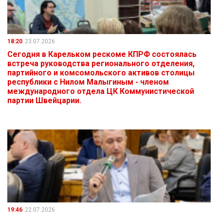
18:20
23.07.2026
Сегодня в Карельком рескоме КПРФ состоялась
встреча руководства регионального отделения,
партийного и комсомольского активов столицы
республики с Нилом Малыгиным - членом
международного отдела ЦК Коммунистической
партии Швейцарии.
19:46
22.07.2026