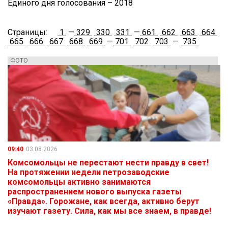
Единого дня голосования – 2018
Страницы:
1
—
329
330
331
—
661
662
663
664
665
666
667
668
669
—
701
702
703
—
735
ФОТО
09:40
03.08.2026
Комсомольцы не перестают нести правду в свет!
На протяжении недели петрозаводские
комсомольцы активно занимаются
распространением нового выпуска газеты
«Правда». Горожане, как всегда, активно берут
изучают газету. Сила, как мы все знаем, в правде!