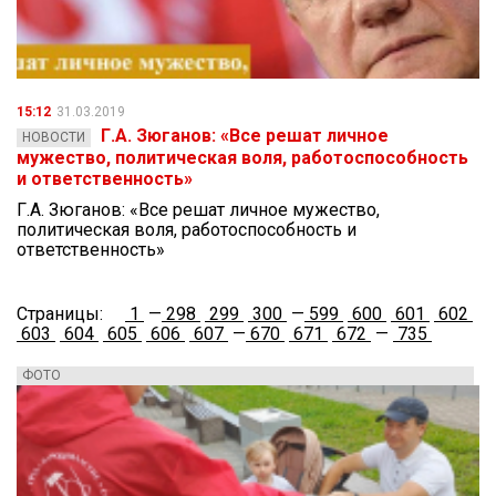
15:12
31.03.2019
Г.А. Зюганов: «Все решат личное
НОВОСТИ
мужество, политическая воля, работоспособность
и ответственность»
Г.А. Зюганов: «Все решат личное мужество,
политическая воля, работоспособность и
ответственность»
Страницы:
1
—
298
299
300
—
599
600
601
602
603
604
605
606
607
—
670
671
672
—
735
ФОТО