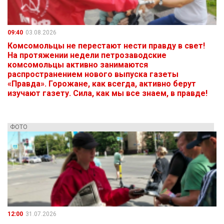
09:40
03.08.2026
Комсомольцы не перестают нести правду в свет!
На протяжении недели петрозаводские
комсомольцы активно занимаются
распространением нового выпуска газеты
«Правда». Горожане, как всегда, активно берут
изучают газету. Сила, как мы все знаем, в правде!
ФОТО
12:00
31.07.2026