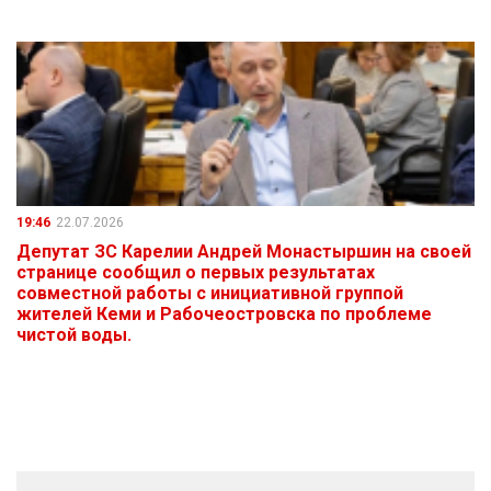
19:46
22.07.2026
Депутат ЗС Карелии Андрей Монастыршин на своей
странице сообщил о первых результатах
совместной работы с инициативной группой
жителей Кеми и Рабочеостровска по проблеме
чистой воды.