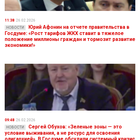
11:38
26.02.2026
Юрий Афонин на отчете правительства в
НОВОСТИ
Госдуме: «Рост тарифов ЖКХ ставит в тяжелое
положение миллионы граждан и тормозит развитие
экономики!»
09:48
26.02.2026
Сергей Обухов: «Зеленые зоны — это
НОВОСТИ
условие выживания, а не ресурс для освоения
олигархией». В Госдуме обсудили системный кризис