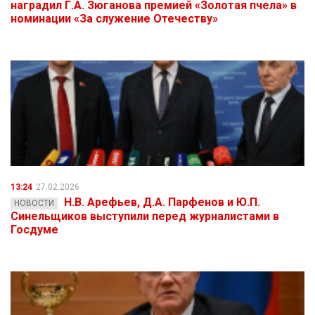
наградил Г.А. Зюганова премией «Золотая пчела» в
номинации «За служение Отечеству»
13:24
27.02.2026
Н.В. Арефьев, Д.А. Парфенов и Ю.П.
НОВОСТИ
Синельщиков выступили перед журналистами в
Госдуме