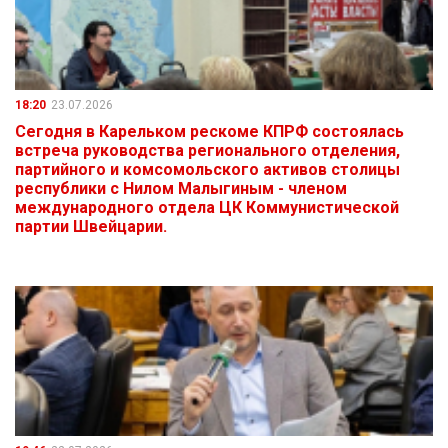
18:20
23.07.2026
Сегодня в Карельком рескоме КПРФ состоялась
встреча руководства регионального отделения,
партийного и комсомольского активов столицы
республики с Нилом Малыгиным - членом
международного отдела ЦК Коммунистической
партии Швейцарии.