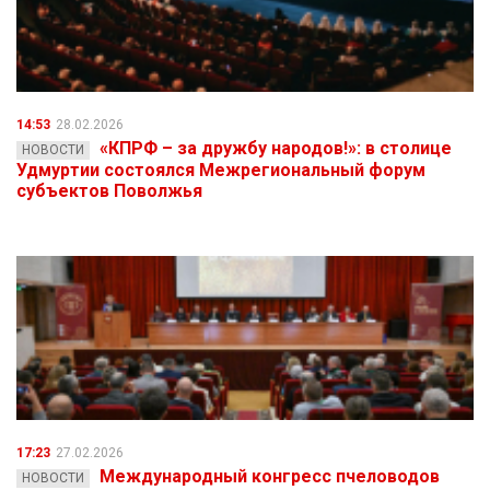
14:53
28.02.2026
«КПРФ – за дружбу народов!»: в столице
НОВОСТИ
Удмуртии состоялся Межрегиональный форум
субъектов Поволжья
17:23
27.02.2026
Международный конгресс пчеловодов
НОВОСТИ