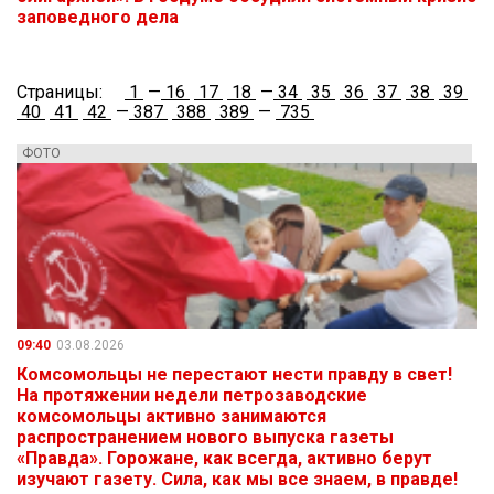
заповедного дела
Страницы:
1
—
16
17
18
—
34
35
36
37
38
39
40
41
42
—
387
388
389
—
735
ФОТО
09:40
03.08.2026
Комсомольцы не перестают нести правду в свет!
На протяжении недели петрозаводские
комсомольцы активно занимаются
распространением нового выпуска газеты
«Правда». Горожане, как всегда, активно берут
изучают газету. Сила, как мы все знаем, в правде!