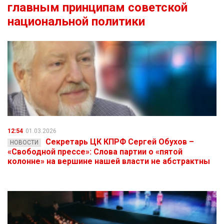
главным принципам советской
национальной политики
12:54
01.03.2026
Секретарь ЦК КПРФ Сергей Обухов –
НОВОСТИ
«Свободной прессе»: Слова партии о «пятой
колонне» на вершине нашей власти не абстрактны