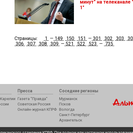
минут" на телеканале 
1"
Страницы:
1
—
149
150
151
—
301
302
303
3
306
307
308
309
—
521
522
523
—
735
Пресса
Соседние регионы
Карелии
Газета "Правда"
Мурманск
оссии
Советская Россия
Псков
Онлайн-журнал КПРФ
Вологда
Санкт-Петербург
Архангельск
ликанского отделения КПРФ. При полном или частичном использовании