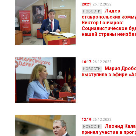
20:21
26.12.2022
Лидер
НОВОСТИ
ставропольских комм
Виктор Гончаров:
Социалистическое б
нашей страны неизбе
16:17
26.12.2022
Мария Дроб
НОВОСТИ
выступила в эфире «А
12:19
26.12.2022
Леонид Кал
НОВОСТИ
принял участие в прог