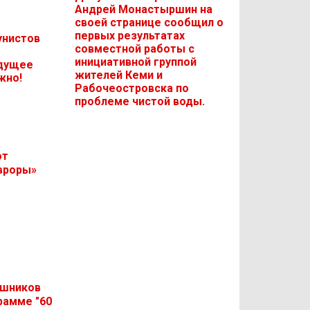
Андрей Монастыршин на
своей странице сообщил о
первых результатах
унистов
совместной работы с
инициативной группой
удущее
жителей Кеми и
жно!
Рабочеостровска по
проблеме чистой воды.
от
вроры»
ашников
рамме "60