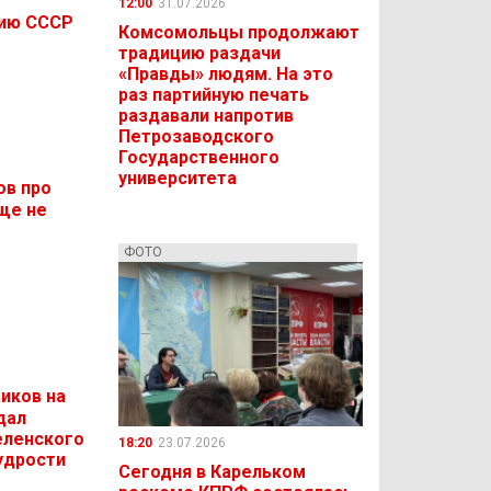
12:00
31.07.2026
тию СССР
Комсомольцы продолжают
традицию раздачи
«Правды» людям. На это
раз партийную печать
раздавали напротив
Петрозаводского
Государственного
университета
ов про
еще не
ФОТО
иков на
дал
еленского
18:20
23.07.2026
удрости
Сегодня в Карельком