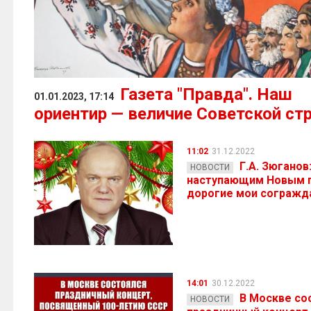
Газета "Правда". Наш
01.01.2023, 17:14
ориентир — величие Советской ст
11:02
31.12.2022
Г.А. Зюганов
НОВОСТИ
наступающим Новым 
дорогие мои согражд
14:01
30.12.2022
В Москве со
НОВОСТИ