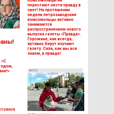
Комсомольцы не
перестают нести правду в
свет! На протяжении
недели петрозаводские
комсомольцы активно
занимаются
распространением нового
выпуска газеты «Правда».
Горожане, как всегда,
раны!
активно берут изучают
газету. Сила, как мы все
знаем, в правде!
: «С
годом,
ане!»
ФОТО
стоялся