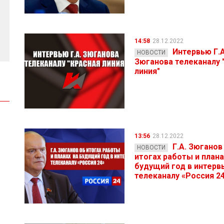
14:58
28.12.2022
Интервью Г.А
НОВОСТИ
Зюганова телеканалу 
линия"
13:56
28.12.2022
Г.А. Зюганов
НОВОСТИ
итогах работы и плана
будущий год в интерв
телеканалу «Россия 2