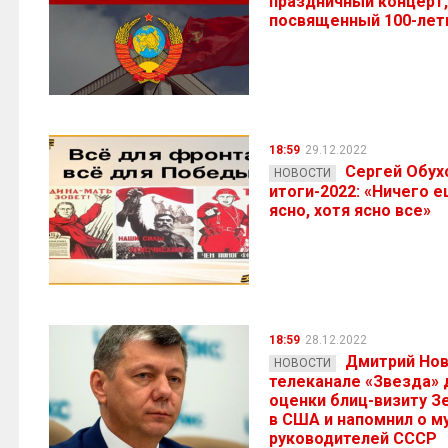
праздничный концерт,
посвященный 100-ле
18:59
29.12.2022
Сергей Обух
НОВОСТИ
итоги-2022: «Ничего 
ясно, хотя ясно все»
18:59
28.12.2022
Дмитрий Нов
НОВОСТИ
телеканале «Звезда» 
оценки блиц-визиту З
в США и напомнил о м
руководителей СССР