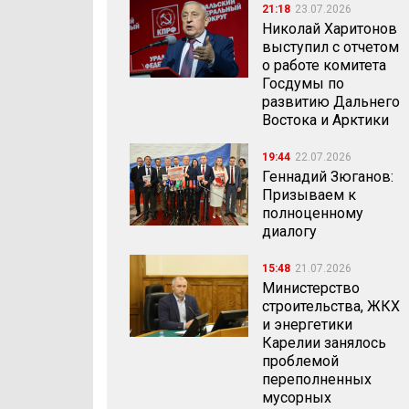
21:18
23.07.2026
Николай Харитонов
выступил с отчетом
о работе комитета
Госдумы по
развитию Дальнего
Востока и Арктики
19:44
22.07.2026
Геннадий Зюганов:
Призываем к
полноценному
диалогу
15:48
21.07.2026
Министерство
строительства, ЖКХ
и энергетики
Карелии занялось
проблемой
переполненных
мусорных