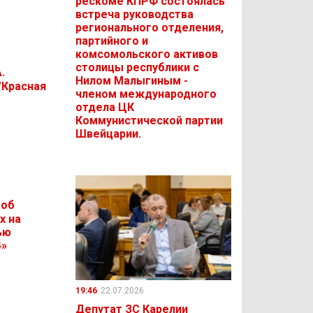
рескоме КПРФ состоялась
встреча руководства
регионального отделения,
партийного и
комсомольского активов
столицы республики с
.
Нилом Малыгиным -
"Красная
членом международного
отдела ЦК
Коммунистической партии
Швейцарии.
 об
х на
ью
4»
19:46
22.07.2026
Депутат ЗС Карелии