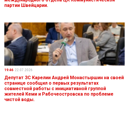
партии Швейцарии.
19:46
22.07.2026
Депутат ЗС Карелии Андрей Монастыршин на своей
странице сообщил о первых результатах
совместной работы с инициативной группой
жителей Кеми и Рабочеостровска по проблеме
чистой воды.