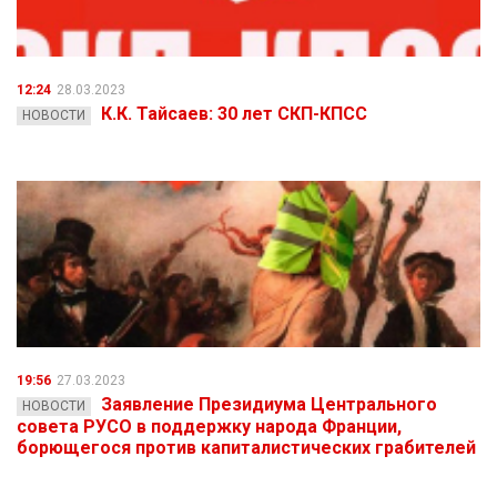
12:24
28.03.2023
К.К. Тайсаев: 30 лет СКП-КПСС
НОВОСТИ
19:56
27.03.2023
Заявление Президиума Центрального
НОВОСТИ
совета РУСО в поддержку народа Франции,
борющегося против капиталистических грабителей