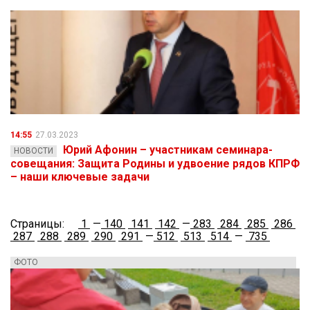
14:55
27.03.2023
Юрий Афонин – участникам семинара-
НОВОСТИ
совещания: Защита Родины и удвоение рядов КПРФ
– наши ключевые задачи
Страницы:
1
—
140
141
142
—
283
284
285
286
287
288
289
290
291
—
512
513
514
—
735
ФОТО