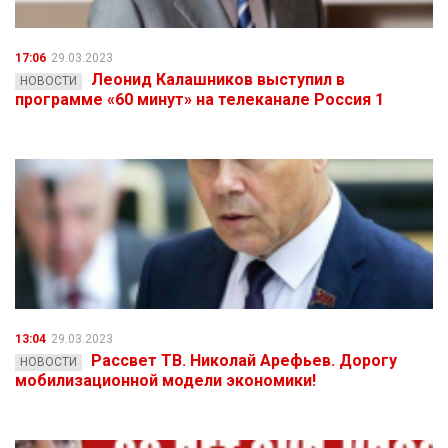
17:06
29.03.2023
Леонид Калашников выступил в
НОВОСТИ
программе «60 минут» на телеканале Россия 1
13:04
29.03.2023
Рассвет ТВ. Николай Арефьев. Дорогу
НОВОСТИ
мобилизационной модели экономики!