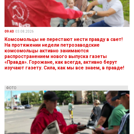
09:40
03.08.2026
Комсомольцы не перестают нести правду в свет!
На протяжении недели петрозаводские
комсомольцы активно занимаются
распространением нового выпуска газеты
«Правда». Горожане, как всегда, активно берут
изучают газету. Сила, как мы все знаем, в правде!
ФОТО