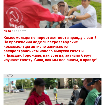
09:40
03.08.2026
Комсомольцы не перестают нести правду в свет!
На протяжении недели петрозаводские
комсомольцы активно занимаются
распространением нового выпуска газеты
«Правда». Горожане, как всегда, активно берут
изучают газету. Сила, как мы все знаем, в правде!
ФОТО