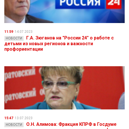
11:59
14.07.2023
Г.А. Зюганов на "России 24" о работе с
НОВОСТИ
детьми из новых регионов и важности
профориентации
15:47
13.07.2023
О.Н. Алимова: Фракция КПРФ в Госдуме
НОВОСТИ