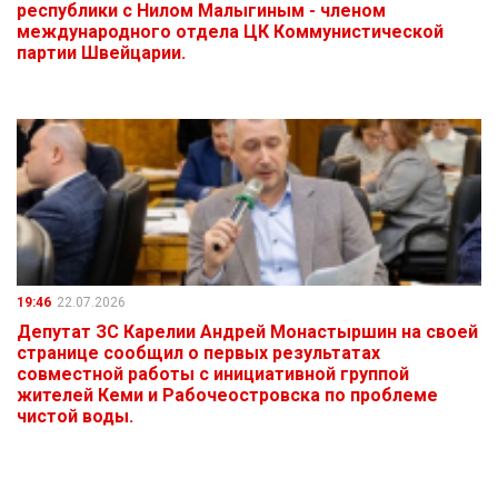
республики с Нилом Малыгиным - членом
международного отдела ЦК Коммунистической
партии Швейцарии.
19:46
22.07.2026
Депутат ЗС Карелии Андрей Монастыршин на своей
странице сообщил о первых результатах
совместной работы с инициативной группой
жителей Кеми и Рабочеостровска по проблеме
чистой воды.