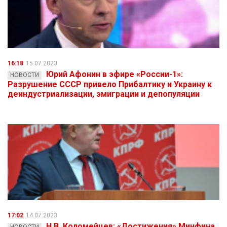
16:18
15.07.2023
Юрий Афонин в эфире «России-1»:
НОВОСТИ
Разрушение СССР привело Прибалтику и Украину к
деиндустриализации, эмиграции и депопуляции
17:02
14.07.2023
Н.В. Коломейцев: «Достижения» Минфина