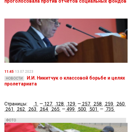
проголосовала против отчетов социальных фондов
11:45
13.07.2023
И.И. Никитчук о классовой борьбе и целях
НОВОСТИ
пролетариата
Страницы:
1
—
127
128
129
—
257
258
259
260
261
262
263
264
265
—
499
500
501
—
735
ФОТО